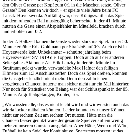
den Oliver Grasse per Kopf zum 0:1 in die Maschen setzte. Oliver
Grasse? Den kennen wir doch – er spielte viele Jahre beim FC
Lausitz Hoyerswerda. Auffällig war, dass Königswartha das Spiel
mit dem ruhenden Ball mustergültig beherrschte. In der 41. Minute
nutzten die Gäste einen Abspielfehler im Mittelfeld, brachen durch
und erhöhten auf 0:2.
In der 2. Halbzeit kamen die Gäste wieder stark ins Spiel. In der 50.
Minute erhöhte Erik Goldmann per Strafstoß auf 0:3. Auch er ist in
Hoyerswerda kein Unbekannter – schnürte jahrelang beim
Hoyerswerdaer SV 1919 die Töppen. Doch auch auf der anderen
Seite gab es Aktionen: Als Erik Lanzky in der 56. Minute im
Strafraum gelegt wurde, verwandelte Max Häfner den fälligen
Elfmeter zum 1:3 Anschlusstreffer. Doch das Spiel drehen, konnten
die Gastgeber letztlich nicht mehr. Denn den zahlreichen
vergebenen Chancen trauerte man sicher nicht nur ein Mal hinterher.
Nur noch für Statistiker von Belang war der Schlusspunkt in der 85.
Minute. Angriff abgefangen, Konter, Tor.
„Wir wussten alle, das es nicht leicht wird und wir wussten auch das
wir da locker mithalten können. Leider konnten wir unser Können
nicht zur rechten Zeit am rechten Ort nutzen. Hätte man die
Chancen besser genutzt wäre der gesamte Spielverlauf ein wenig
mehr zu unseren Gunsten ausgefallen. Aber Hätte, Wenn und Wäre,
Fußball ist kein Spiel der Konjunktive. Spätestens morgen ist das