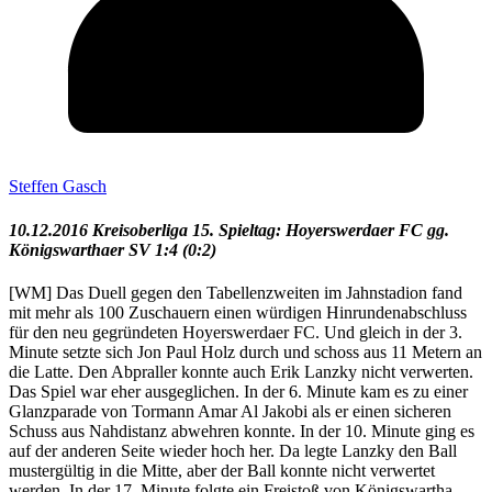
Steffen Gasch
10.12.2016 Kreisoberliga 15. Spieltag: Hoyerswerdaer FC gg.
Königswarthaer SV 1:4 (0:2)
[WM] Das Duell gegen den Tabellenzweiten im Jahnstadion fand
mit mehr als 100 Zuschauern einen würdigen Hinrundenabschluss
für den neu gegründeten Hoyerswerdaer FC. Und gleich in der 3.
Minute setzte sich Jon Paul Holz durch und schoss aus 11 Metern an
die Latte. Den Abpraller konnte auch Erik Lanzky nicht verwerten.
Das Spiel war eher ausgeglichen. In der 6. Minute kam es zu einer
Glanzparade von Tormann Amar Al Jakobi als er einen sicheren
Schuss aus Nahdistanz abwehren konnte. In der 10. Minute ging es
auf der anderen Seite wieder hoch her. Da legte Lanzky den Ball
mustergültig in die Mitte, aber der Ball konnte nicht verwertet
werden. In der 17. Minute folgte ein Freistoß von Königswartha,