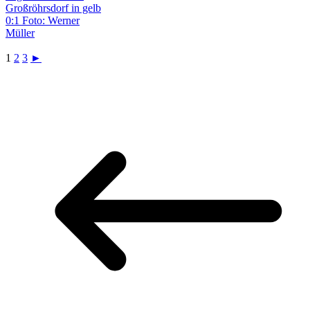
1
2
3
►