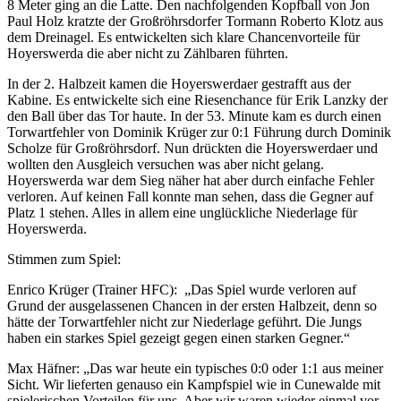
8 Meter ging an die Latte. Den nachfolgenden Kopfball von Jon
Paul Holz kratzte der Großröhrsdorfer Tormann Roberto Klotz aus
dem Dreinagel. Es entwickelten sich klare Chancenvorteile für
Hoyerswerda die aber nicht zu Zählbaren führten.
In der 2. Halbzeit kamen die Hoyerswerdaer gestrafft aus der
Kabine. Es entwickelte sich eine Riesenchance für Erik Lanzky der
den Ball über das Tor haute. In der 53. Minute kam es durch einen
Torwartfehler von Dominik Krüger zur 0:1 Führung durch Dominik
Scholze für Großröhrsdorf. Nun drückten die Hoyerswerdaer und
wollten den Ausgleich versuchen was aber nicht gelang.
Hoyerswerda war dem Sieg näher hat aber durch einfache Fehler
verloren. Auf keinen Fall konnte man sehen, dass die Gegner auf
Platz 1 stehen. Alles in allem eine unglückliche Niederlage für
Hoyerswerda.
Stimmen zum Spiel:
Enrico Krüger (Trainer HFC): „Das Spiel wurde verloren auf
Grund der ausgelassenen Chancen in der ersten Halbzeit, denn so
hätte der Torwartfehler nicht zur Niederlage geführt. Die Jungs
haben ein starkes Spiel gezeigt gegen einen starken Gegner.“
Max Häfner: „Das war heute ein typisches 0:0 oder 1:1 aus meiner
Sicht. Wir lieferten genauso ein Kampfspiel wie in Cunewalde mit
spielerischen Vorteilen für uns. Aber wir waren wieder einmal vor