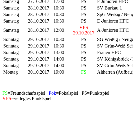
Samstag
27.10.2017
17:00
PS
F-Junioren HFC
Samstag
28.10.2017
10:30
PS
SV Burkau 1
Samstag
28.10.2017
10:30
PS
SpG Weißig / Neug
Samstag
28.10.2017
10:30
PS
D-Junioren HFC
VPS
Samstag
28.10.2017
12:00
A-Junioren HFC
29.10.2017
Sonntag
29.10.2017
10:30
PS
SG Weißig / Neuge
Sonntag
29.10.2017
10:30
PS
SV Grün-Weiß Sc
Sonntag
29.10.2017
13:00
PS
Frauen HFC
Sonntag
29.10.2017
14:00
PS
SV Königsbrück / 
Sonntag
29.10.2017
14:00
PS
SV Grün-Weiß Sc
Montag
30.10.2017
19:00
FS
Altherren (Aufbau
FS
=Freundschaftsspiel
Pok
=Pokalspiel PS=Punktspiel
VPS
=verlegtes Punktspiel