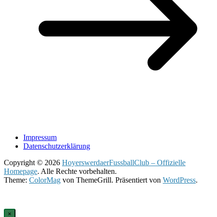
Impressum
Datenschutzerklärung
Copyright © 2026
HoyerswerdaerFussballClub – Offizielle
Homepage
. Alle Rechte vorbehalten.
Theme:
ColorMag
von ThemeGrill. Präsentiert von
WordPress
.
×