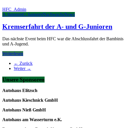
HFC_Admin
A-Junioren
G-Junioren
Nachwuchs
News
Kremserfahrt der A- und G-Junioren
Das nächste Event beim HFC war die Abschlussfahrt der Bambinis
und A-Jugend.
Weiterlesen
← Zurück
Weiter →
Unsere Sponsoren
Autohaus Elitzsch
Autohaus Kieschnick GmbH
Autohaus Nieß GmbH
Autohaus am Wasserturm e.K.