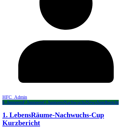
HFC_Admin
E-Junioren
F-Junioren
G-Junioren
Nachwuchs
News
Spielbericht
1. LebensRäume-Nachwuchs-Cup
Kurzbericht