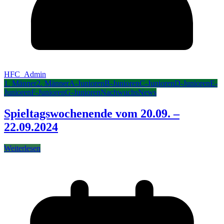
HFC_Admin
1. Männer
2. Männer
A-Junioren
B-Junioren
C-Junioren
D-Junioren
E-
Junioren
F-Junioren
G-Junioren
Nachwuchs
News
Spieltagswochenende vom 20.09. –
22.09.2024
Weiterlesen