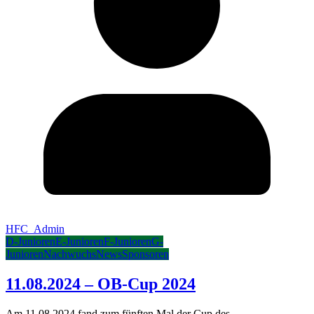
HFC_Admin
D-Junioren
E-Junioren
F-Junioren
G-
Junioren
Nachwuchs
News
Sponsoren
11.08.2024 – OB-Cup 2024
Am 11.08.2024 fand zum fünften Mal der Cup des