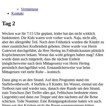
Vermietung
Kontakt
Tag 2
Wecken war für 7:15 Uhr geplant, leider hat das nicht wirklich
funktioniert. Die Kids waren weit vorher wach. Naja, nicht alle,
aber der allergrößte Teil. Nach dem Frühstück wurden die Kinder zu
einer zusätzlichen Krafteinheit gebeten. Diese wurde von Herrn
Gutewort durchgeführt, da Herr Hering im Frühstücksraum plötzlich
Kopfschmerzen bekam. Woran das wohl gelegen haben mag? Allen
wurde dann auch mitgeteilt, dass die nächste Einheit
(möglicherweise nach dem Mittagessen) von Herrn Hering
persönlich durchgeführt wird. Erstaunlicherweise war beim
Mittagessen viel mehr Ruhe – komisch.
Dann ging es an den Strand. Auf dem Programm stand ein
Staffelwettbewerb. 4 Staffeln a 8 Kinder. Ins Wasser, einmal um das
Tretboot rum und wieder raus, danach eine Runde um den Strand,
zum Torschuss (bei Treffer alles gut, Fehlschuss bedeutete einen
Liegestütz) und dann zur Truppe und den nächsten auf die Reise
schicken. Tolle Nummer. Eine Reinigungskolonne hatten wir auch.
Wenn wir den Kindern nicht die Besen weggenommen hätten,