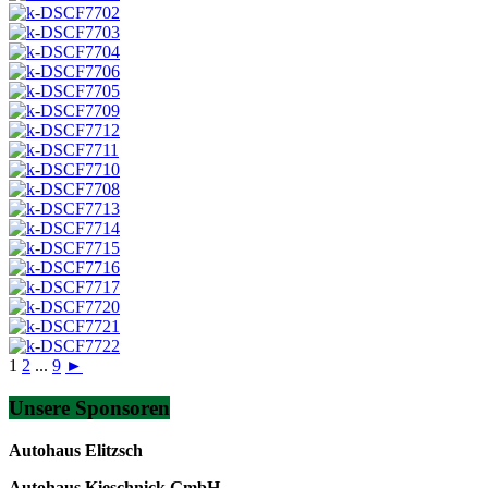
1
2
...
9
►
Unsere Sponsoren
Autohaus Elitzsch
Autohaus Kieschnick GmbH