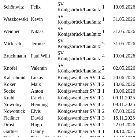
SV
Schönwitz
Felix
1
10.05.2026
Königsbrück/Laußnitz
SV
Waszkowski
Kevin
1
31.05.2026
Königsbrück/Laußnitz
SV
Weidner
Niklas
1
31.05.2026
Königsbrück/Laußnitz
SV
Mickisch
Jerome
5
31.05.2026
Königsbrück/Laußnitz
SV
Bruchmann
Paul Willi
4
19.04.2026
Königsbrück/Laußnitz
SV
Knöfel
Valentin
2
02.05.2026
Königsbrück/Laußnitz
Kaltschmidt
Lukas
Königswarthaer SV II
4
20.06.2026
Koker
Maik
Königswarthaer SV II
2
13.06.2026
Socke
Anton
Königswarthaer SV II
1
13.06.2026
Krahl
Calvin
Königswarthaer SV II
2
09.11.2025
Nowotny
Henning
Königswarthaer SV II
2
09.11.2025
Nowotnick
Elvis
Königswarthaer SV II
2
07.03.2026
Fleißner
David
Königswarthaer SV II
3
15.11.2025
Drost
Hugo
Königswarthaer SV II
2
22.03.2026
Gärtner
Danny
Königswarthaer SV II
1
18.10.2025