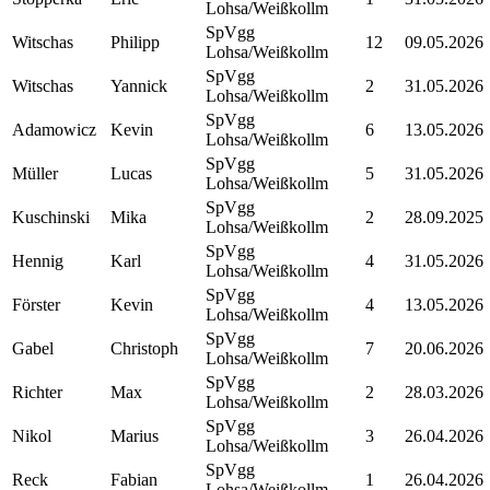
Lohsa/Weißkollm
SpVgg
Witschas
Philipp
12
09.05.2026
Lohsa/Weißkollm
SpVgg
Witschas
Yannick
2
31.05.2026
Lohsa/Weißkollm
SpVgg
Adamowicz
Kevin
6
13.05.2026
Lohsa/Weißkollm
SpVgg
Müller
Lucas
5
31.05.2026
Lohsa/Weißkollm
SpVgg
Kuschinski
Mika
2
28.09.2025
Lohsa/Weißkollm
SpVgg
Hennig
Karl
4
31.05.2026
Lohsa/Weißkollm
SpVgg
Förster
Kevin
4
13.05.2026
Lohsa/Weißkollm
SpVgg
Gabel
Christoph
7
20.06.2026
Lohsa/Weißkollm
SpVgg
Richter
Max
2
28.03.2026
Lohsa/Weißkollm
SpVgg
Nikol
Marius
3
26.04.2026
Lohsa/Weißkollm
SpVgg
Reck
Fabian
1
26.04.2026
Lohsa/Weißkollm