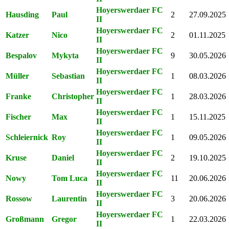
Hoyerswerdaer FC
Hausding
Paul
2
27.09.2025
II
Hoyerswerdaer FC
Katzer
Nico
2
01.11.2025
II
Hoyerswerdaer FC
Bespalov
Mykyta
9
30.05.2026
II
Hoyerswerdaer FC
Müller
Sebastian
1
08.03.2026
II
Hoyerswerdaer FC
Franke
Christopher
1
28.03.2026
II
Hoyerswerdaer FC
Fischer
Max
1
15.11.2025
II
Hoyerswerdaer FC
Schleiernick
Roy
1
09.05.2026
II
Hoyerswerdaer FC
Kruse
Daniel
2
19.10.2025
II
Hoyerswerdaer FC
Nowy
Tom Luca
11
20.06.2026
II
Hoyerswerdaer FC
Rossow
Laurentin
3
20.06.2026
II
Hoyerswerdaer FC
Großmann
Gregor
1
22.03.2026
II