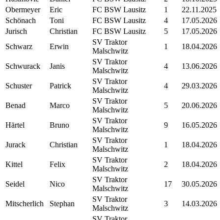
Obermeyer
Eric
FC BSW Lausitz
1
22.11.2025
Schönach
Toni
FC BSW Lausitz
4
17.05.2026
Jurisch
Christian
FC BSW Lausitz
5
17.05.2026
SV Traktor
Schwarz
Erwin
1
18.04.2026
Malschwitz
SV Traktor
Schwurack
Janis
4
13.06.2026
Malschwitz
SV Traktor
Schuster
Patrick
4
29.03.2026
Malschwitz
SV Traktor
Benad
Marco
5
20.06.2026
Malschwitz
SV Traktor
Härtel
Bruno
9
16.05.2026
Malschwitz
SV Traktor
Jurack
Christian
1
18.04.2026
Malschwitz
SV Traktor
Kittel
Felix
2
18.04.2026
Malschwitz
SV Traktor
Seidel
Nico
17
30.05.2026
Malschwitz
SV Traktor
Mitscherlich
Stephan
3
14.03.2026
Malschwitz
SV Traktor