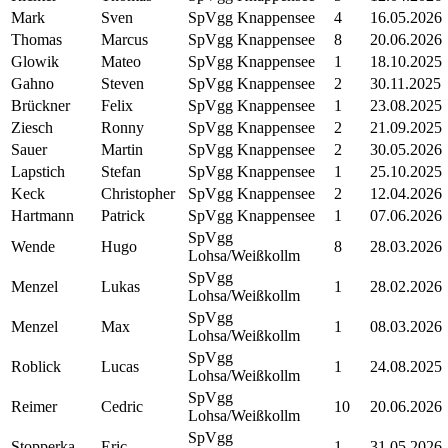
Mark
Sven
SpVgg Knappensee
4
16.05.2026
Thomas
Marcus
SpVgg Knappensee
8
20.06.2026
Glowik
Mateo
SpVgg Knappensee
1
18.10.2025
Gahno
Steven
SpVgg Knappensee
2
30.11.2025
Brückner
Felix
SpVgg Knappensee
1
23.08.2025
Ziesch
Ronny
SpVgg Knappensee
2
21.09.2025
Sauer
Martin
SpVgg Knappensee
2
30.05.2026
Lapstich
Stefan
SpVgg Knappensee
1
25.10.2025
Keck
Christopher
SpVgg Knappensee
2
12.04.2026
Hartmann
Patrick
SpVgg Knappensee
1
07.06.2026
SpVgg
Wende
Hugo
8
28.03.2026
Lohsa/Weißkollm
SpVgg
Menzel
Lukas
1
28.02.2026
Lohsa/Weißkollm
SpVgg
Menzel
Max
1
08.03.2026
Lohsa/Weißkollm
SpVgg
Roblick
Lucas
1
24.08.2025
Lohsa/Weißkollm
SpVgg
Reimer
Cedric
10
20.06.2026
Lohsa/Weißkollm
SpVgg
Stopperka
Eric
1
31.05.2026