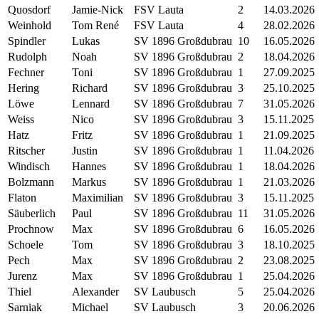
Quosdorf
Jamie-Nick
FSV Lauta
2
14.03.2026
Weinhold
Tom René
FSV Lauta
4
28.02.2026
Spindler
Lukas
SV 1896 Großdubrau
10
16.05.2026
Rudolph
Noah
SV 1896 Großdubrau
2
18.04.2026
Fechner
Toni
SV 1896 Großdubrau
1
27.09.2025
Hering
Richard
SV 1896 Großdubrau
3
25.10.2025
Löwe
Lennard
SV 1896 Großdubrau
7
31.05.2026
Weiss
Nico
SV 1896 Großdubrau
3
15.11.2025
Hatz
Fritz
SV 1896 Großdubrau
1
21.09.2025
Ritscher
Justin
SV 1896 Großdubrau
1
11.04.2026
Windisch
Hannes
SV 1896 Großdubrau
1
18.04.2026
Bolzmann
Markus
SV 1896 Großdubrau
1
21.03.2026
Flaton
Maximilian
SV 1896 Großdubrau
3
15.11.2025
Säuberlich
Paul
SV 1896 Großdubrau
11
31.05.2026
Prochnow
Max
SV 1896 Großdubrau
6
16.05.2026
Schoele
Tom
SV 1896 Großdubrau
3
18.10.2025
Pech
Max
SV 1896 Großdubrau
2
23.08.2025
Jurenz
Max
SV 1896 Großdubrau
1
25.04.2026
Thiel
Alexander
SV Laubusch
5
25.04.2026
Sarniak
Michael
SV Laubusch
3
20.06.2026