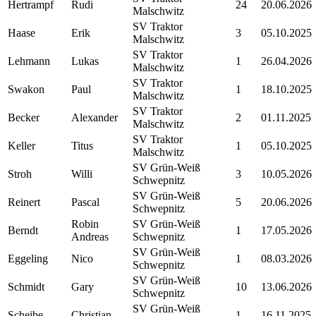
Hertrampf
Rudi
24
20.06.2026
Malschwitz
SV Traktor
Haase
Erik
3
05.10.2025
Malschwitz
SV Traktor
Lehmann
Lukas
1
26.04.2026
Malschwitz
SV Traktor
Swakon
Paul
1
18.10.2025
Malschwitz
SV Traktor
Becker
Alexander
2
01.11.2025
Malschwitz
SV Traktor
Keller
Titus
1
05.10.2025
Malschwitz
SV Grün-Weiß
Stroh
Willi
3
10.05.2026
Schwepnitz
SV Grün-Weiß
Reinert
Pascal
5
20.06.2026
Schwepnitz
Robin
SV Grün-Weiß
Berndt
1
17.05.2026
Andreas
Schwepnitz
SV Grün-Weiß
Eggeling
Nico
1
08.03.2026
Schwepnitz
SV Grün-Weiß
Schmidt
Gary
10
13.06.2026
Schwepnitz
SV Grün-Weiß
Scheibe
Christian
1
16.11.2025