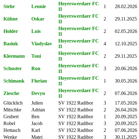
Hoyerswerdaer FC
Stehr
Lennie
1
28.02.2026
II
Hoyerswerdaer FC
Kühne
Oskar
2
29.11.2025
II
Hoyerswerdaer FC
Holder
Luis
2
02.05.2026
II
Hoyerswerdaer FC
Basiuk
Vladyslav
4
12.10.2025
II
Hoyerswerdaer FC
Kleemann
Toni
2
29.11.2025
II
Hoyerswerdaer FC
Schuster
Ron
3
20.06.2026
II
Hoyerswerdaer FC
Schimank
Florian
1
30.05.2026
II
Hoyerswerdaer FC
Ziesche
Devyn
2
07.06.2026
II
Glücklich
Julien
SV 1922 Radibor
3
17.05.2026
Mitschke
Adrian
SV 1922 Radibor
2
26.04.2026
Grubert
Ben
SV 1922 Radibor
1
20.09.2025
Robel
Jacob
SV 1922 Radibor
3
20.09.2025
Hettasch
Karl
SV 1922 Radibor
2
07.06.2026
Wenke
Matej
SV 1922 Radibor
3
30.11.2025