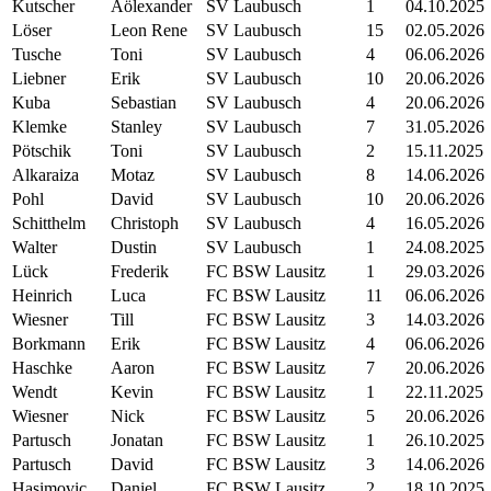
Kutscher
Aölexander
SV Laubusch
1
04.10.2025
Löser
Leon Rene
SV Laubusch
15
02.05.2026
Tusche
Toni
SV Laubusch
4
06.06.2026
Liebner
Erik
SV Laubusch
10
20.06.2026
Kuba
Sebastian
SV Laubusch
4
20.06.2026
Klemke
Stanley
SV Laubusch
7
31.05.2026
Pötschik
Toni
SV Laubusch
2
15.11.2025
Alkaraiza
Motaz
SV Laubusch
8
14.06.2026
Pohl
David
SV Laubusch
10
20.06.2026
Schitthelm
Christoph
SV Laubusch
4
16.05.2026
Walter
Dustin
SV Laubusch
1
24.08.2025
Lück
Frederik
FC BSW Lausitz
1
29.03.2026
Heinrich
Luca
FC BSW Lausitz
11
06.06.2026
Wiesner
Till
FC BSW Lausitz
3
14.03.2026
Borkmann
Erik
FC BSW Lausitz
4
06.06.2026
Haschke
Aaron
FC BSW Lausitz
7
20.06.2026
Wendt
Kevin
FC BSW Lausitz
1
22.11.2025
Wiesner
Nick
FC BSW Lausitz
5
20.06.2026
Partusch
Jonatan
FC BSW Lausitz
1
26.10.2025
Partusch
David
FC BSW Lausitz
3
14.06.2026
Hasimovic
Daniel
FC BSW Lausitz
2
18.10.2025