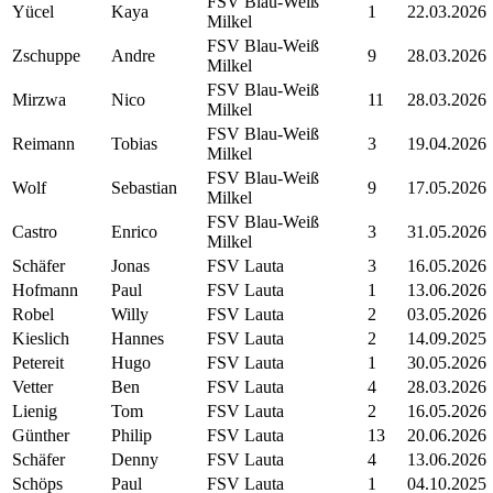
FSV Blau-Weiß
Yücel
Kaya
1
22.03.2026
Milkel
FSV Blau-Weiß
Zschuppe
Andre
9
28.03.2026
Milkel
FSV Blau-Weiß
Mirzwa
Nico
11
28.03.2026
Milkel
FSV Blau-Weiß
Reimann
Tobias
3
19.04.2026
Milkel
FSV Blau-Weiß
Wolf
Sebastian
9
17.05.2026
Milkel
FSV Blau-Weiß
Castro
Enrico
3
31.05.2026
Milkel
Schäfer
Jonas
FSV Lauta
3
16.05.2026
Hofmann
Paul
FSV Lauta
1
13.06.2026
Robel
Willy
FSV Lauta
2
03.05.2026
Kieslich
Hannes
FSV Lauta
2
14.09.2025
Petereit
Hugo
FSV Lauta
1
30.05.2026
Vetter
Ben
FSV Lauta
4
28.03.2026
Lienig
Tom
FSV Lauta
2
16.05.2026
Günther
Philip
FSV Lauta
13
20.06.2026
Schäfer
Denny
FSV Lauta
4
13.06.2026
Schöps
Paul
FSV Lauta
1
04.10.2025