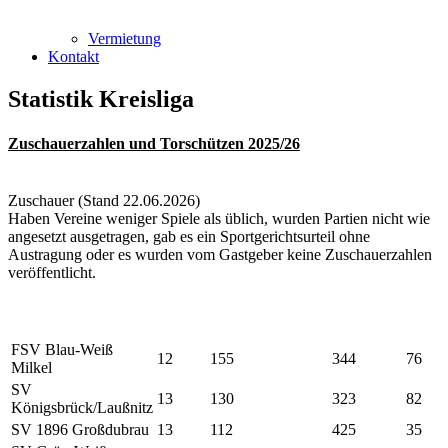
Vermietung
Kontakt
Statistik Kreisliga
Zuschauerzahlen und Torschützen 2025/26
Zuschauer (Stand 22.06.2026)
Haben Vereine weniger Spiele als üblich, wurden Partien nicht wie
angesetzt ausgetragen, gab es ein Sportgerichtsurteil ohne
Austragung oder es wurden vom Gastgeber keine Zuschauerzahlen
veröffentlicht.
Anzahl
Mannschaft
Zuschauerschnitt
Maximum
Mini
Spiele
FSV Blau-Weiß
12
155
344
76
Milkel
SV
13
130
323
82
Königsbrück/Laußnitz
SV 1896 Großdubrau
13
112
425
35