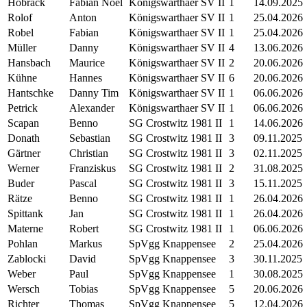
Hobrack
Fabian Noel
Königswarthaer SV II
1
14.09.2025
Rolof
Anton
Königswarthaer SV II
1
25.04.2026
Robel
Fabian
Königswarthaer SV II
1
25.04.2026
Müller
Danny
Königswarthaer SV II
4
13.06.2026
Hansbach
Maurice
Königswarthaer SV II
2
20.06.2026
Kühne
Hannes
Königswarthaer SV II
6
20.06.2026
Hantschke
Danny Tim
Königswarthaer SV II
1
06.06.2026
Petrick
Alexander
Königswarthaer SV II
1
06.06.2026
Scapan
Benno
SG Crostwitz 1981 II
1
14.06.2026
Donath
Sebastian
SG Crostwitz 1981 II
3
09.11.2025
Gärtner
Christian
SG Crostwitz 1981 II
3
02.11.2025
Werner
Franziskus
SG Crostwitz 1981 II
2
31.08.2025
Buder
Pascal
SG Crostwitz 1981 II
3
15.11.2025
Rätze
Benno
SG Crostwitz 1981 II
1
26.04.2026
Spittank
Jan
SG Crostwitz 1981 II
1
26.04.2026
Materne
Robert
SG Crostwitz 1981 II
1
06.06.2026
Pohlan
Markus
SpVgg Knappensee
2
25.04.2026
Zablocki
David
SpVgg Knappensee
3
30.11.2025
Weber
Paul
SpVgg Knappensee
1
30.08.2025
Wersch
Tobias
SpVgg Knappensee
5
20.06.2026
Richter
Thomas
SpVgg Knappensee
5
12.04.2026