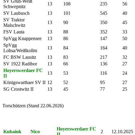
SV Grün-Weiß
13
108
235
56
Schwepnitz
SV Laubusch
13
101
545
40
SV Traktor
13
90
350
45
Malschwitz
FSV Lauta
13
88
352
33
SpVgg Knappensee
13
86
147
50
SpVgg
13
84
164
40
Lohsa/Weißkollm
FC BSW Lausitz
13
83
217
32
SV 1922 Radibor
13
66
136
27
Hoyerswerdaer FC
13
53
116
24
II
Königswarthaer SV II
12
52
95
27
SG Crostwitz II
13
45
77
25
Torschützen (Stand 22.06.2026)
zuletzt
Name
Vorname
Mannschaft
Tore
getroffen
Hoyerswerdaer FC
Kubaink
Nico
2
12.10.2025
II