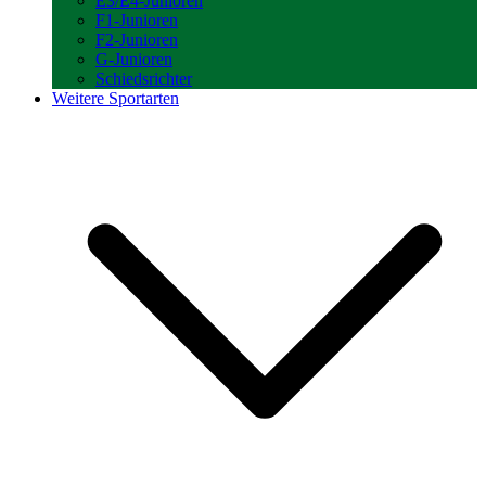
E3/E4-Junioren
F1-Junioren
F2-Junioren
G-Junioren
Schiedsrichter
Weitere Sportarten