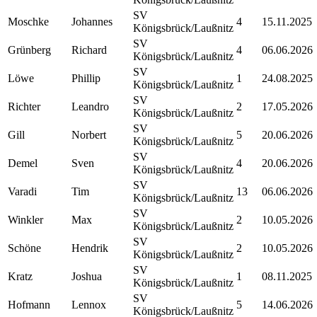
SV
Moschke
Johannes
4
15.11.2025
Königsbrück/Laußnitz
SV
Grünberg
Richard
4
06.06.2026
Königsbrück/Laußnitz
SV
Löwe
Phillip
1
24.08.2025
Königsbrück/Laußnitz
SV
Richter
Leandro
2
17.05.2026
Königsbrück/Laußnitz
SV
Gill
Norbert
5
20.06.2026
Königsbrück/Laußnitz
SV
Demel
Sven
4
20.06.2026
Königsbrück/Laußnitz
SV
Varadi
Tim
13
06.06.2026
Königsbrück/Laußnitz
SV
Winkler
Max
2
10.05.2026
Königsbrück/Laußnitz
SV
Schöne
Hendrik
2
10.05.2026
Königsbrück/Laußnitz
SV
Kratz
Joshua
1
08.11.2025
Königsbrück/Laußnitz
SV
Hofmann
Lennox
5
14.06.2026
Königsbrück/Laußnitz