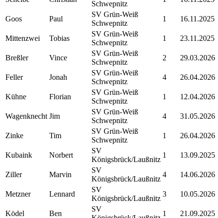
Schwepnitz
SV Grün-Weiß
Goos
Paul
1
16.11.2025
Schwepnitz
SV Grün-Weiß
Mittenzwei
Tobias
1
23.11.2025
Schwepnitz
SV Grün-Weiß
Breßler
Vince
2
29.03.2026
Schwepnitz
SV Grün-Weiß
Feller
Jonah
4
26.04.2026
Schwepnitz
SV Grün-Weiß
Kühne
Florian
1
12.04.2026
Schwepnitz
SV Grün-Weiß
Wagenknecht
Jim
4
31.05.2026
Schwepnitz
SV Grün-Weiß
Zinke
Tim
1
26.04.2026
Schwepnitz
SV
Kubaink
Norbert
1
13.09.2025
Königsbrück/Laußnitz
SV
Ziller
Marvin
4
14.06.2026
Königsbrück/Laußnitz
SV
Metzner
Lennard
3
10.05.2026
Königsbrück/Laußnitz
SV
Ködel
Ben
1
21.09.2025
Königsbrück/Laußnitz