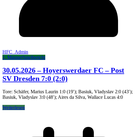
HFC_Admin
1. Männer
Spielbericht
30.05.2026 – Hoyerswerdaer FC – Post
SV Dresden 7:0 (2:0)
Tore: Schäfer, Marius Laurin 1:0 (19′); Basiuk, Vladyslav 2:0 (43′);
Basiuk, Vladyslav 3:0 (48′); Aires da Silva, Wallace Lucas 4:0
Weiterlesen