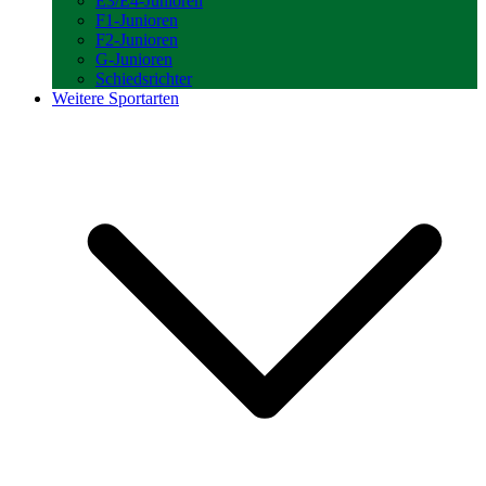
E3/E4-Junioren
F1-Junioren
F2-Junioren
G-Junioren
Schiedsrichter
Weitere Sportarten