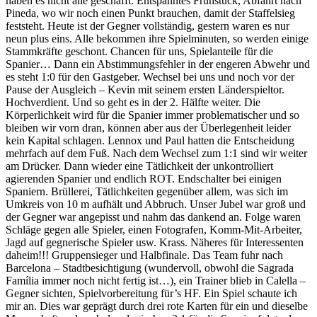
haben es nicht alle geschafft. Entspanntes Frühstück, Abfahrt nach
Pineda, wo wir noch einen Punkt brauchen, damit der Staffelsieg
feststeht. Heute ist der Gegner vollständig, gestern waren es nur
neun plus eins. Alle bekommen ihre Spielminuten, so werden einige
Stammkräfte geschont. Chancen für uns, Spielanteile für die
Spanier… Dann ein Abstimmungsfehler in der engeren Abwehr und
es steht 1:0 für den Gastgeber. Wechsel bei uns und noch vor der
Pause der Ausgleich – Kevin mit seinem ersten Länderspieltor.
Hochverdient. Und so geht es in der 2. Hälfte weiter. Die
Körperlichkeit wird für die Spanier immer problematischer und so
bleiben wir vorn dran, können aber aus der Überlegenheit leider
kein Kapital schlagen. Lennox und Paul hatten die Entscheidung
mehrfach auf dem Fuß. Nach dem Wechsel zum 1:1 sind wir weiter
am Drücker. Dann wieder eine Tätlichkeit der unkontrolliert
agierenden Spanier und endlich ROT. Endschalter bei einigen
Spaniern. Brüllerei, Tätlichkeiten gegenüber allem, was sich im
Umkreis von 10 m aufhält und Abbruch. Unser Jubel war groß und
der Gegner war angepisst und nahm das dankend an. Folge waren
Schläge gegen alle Spieler, einen Fotografen, Komm-Mit-Arbeiter,
Jagd auf gegnerische Spieler usw. Krass. Näheres für Interessenten
daheim!!! Gruppensieger und Halbfinale. Das Team fuhr nach
Barcelona – Stadtbesichtigung (wundervoll, obwohl die Sagrada
Família immer noch nicht fertig ist…), ein Trainer blieb in Calella –
Gegner sichten, Spielvorbereitung für’s HF. Ein Spiel schaute ich
mir an. Dies war geprägt durch drei rote Karten für ein und dieselbe