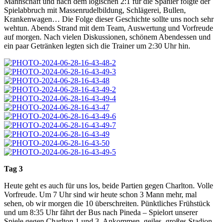
Mannschaft und nach dem logischen 2:1 für die Spanier folgte der
Spielabbruch mit Massenrudelbildung, Schlägerei, Bullen,
Krankenwagen… Die Folge dieser Geschichte sollte uns noch sehr
wehtun. Abends Strand mit dem Team, Auswertung und Vorfreude
auf morgen. Nach vielen Diskussionen, schönem Abendessen und
ein paar Getränken legten sich die Trainer um 2:30 Uhr hin.
Tag 3
Heute geht es auch für uns los, beide Partien gegen Charlton. Volle
Vorfreude. Um 7 Uhr sind wir heute schon 3 Mann mehr, mal
sehen, ob wir morgen die 10 überschreiten. Pünktliches Frühstück
und um 8:35 Uhr fährt der Bus nach Pineda – Spielort unserer
Spiele gegen Charlton 1 und 3. Ankommen, geiles, großes Stadion,