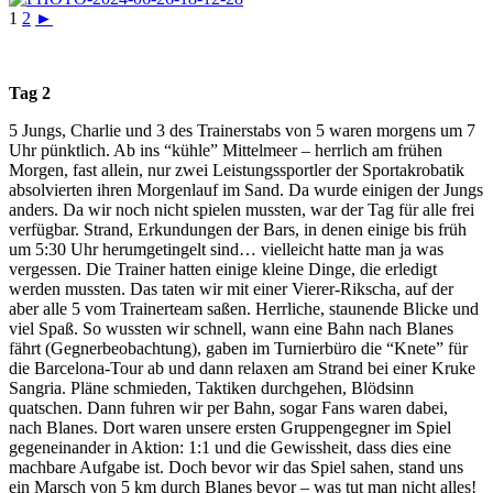
1
2
►
Tag 2
5 Jungs, Charlie und 3 des Trainerstabs von 5 waren morgens um 7
Uhr pünktlich. Ab ins “kühle” Mittelmeer – herrlich am frühen
Morgen, fast allein, nur zwei Leistungssportler der Sportakrobatik
absolvierten ihren Morgenlauf im Sand. Da wurde einigen der Jungs
anders. Da wir noch nicht spielen mussten, war der Tag für alle frei
verfügbar. Strand, Erkundungen der Bars, in denen einige bis früh
um 5:30 Uhr herumgetingelt sind… vielleicht hatte man ja was
vergessen. Die Trainer hatten einige kleine Dinge, die erledigt
werden mussten. Das taten wir mit einer Vierer-Rikscha, auf der
aber alle 5 vom Trainerteam saßen. Herrliche, staunende Blicke und
viel Spaß. So wussten wir schnell, wann eine Bahn nach Blanes
fährt (Gegnerbeobachtung), gaben im Turnierbüro die “Knete” für
die Barcelona-Tour ab und dann relaxen am Strand bei einer Kruke
Sangria. Pläne schmieden, Taktiken durchgehen, Blödsinn
quatschen. Dann fuhren wir per Bahn, sogar Fans waren dabei,
nach Blanes. Dort waren unsere ersten Gruppengegner im Spiel
gegeneinander in Aktion: 1:1 und die Gewissheit, dass dies eine
machbare Aufgabe ist. Doch bevor wir das Spiel sahen, stand uns
ein Marsch von 5 km durch Blanes bevor – was tut man nicht alles!