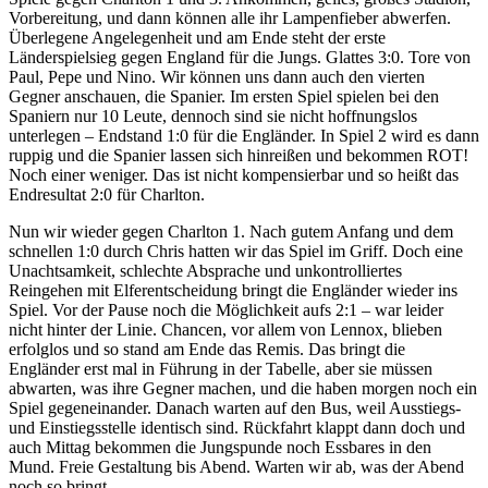
Vorbereitung, und dann können alle ihr Lampenfieber abwerfen.
Überlegene Angelegenheit und am Ende steht der erste
Länderspielsieg gegen England für die Jungs. Glattes 3:0. Tore von
Paul, Pepe und Nino. Wir können uns dann auch den vierten
Gegner anschauen, die Spanier. Im ersten Spiel spielen bei den
Spaniern nur 10 Leute, dennoch sind sie nicht hoffnungslos
unterlegen – Endstand 1:0 für die Engländer. In Spiel 2 wird es dann
ruppig und die Spanier lassen sich hinreißen und bekommen ROT!
Noch einer weniger. Das ist nicht kompensierbar und so heißt das
Endresultat 2:0 für Charlton.
Nun wir wieder gegen Charlton 1. Nach gutem Anfang und dem
schnellen 1:0 durch Chris hatten wir das Spiel im Griff. Doch eine
Unachtsamkeit, schlechte Absprache und unkontrolliertes
Reingehen mit Elferentscheidung bringt die Engländer wieder ins
Spiel. Vor der Pause noch die Möglichkeit aufs 2:1 – war leider
nicht hinter der Linie. Chancen, vor allem von Lennox, blieben
erfolglos und so stand am Ende das Remis. Das bringt die
Engländer erst mal in Führung in der Tabelle, aber sie müssen
abwarten, was ihre Gegner machen, und die haben morgen noch ein
Spiel gegeneinander. Danach warten auf den Bus, weil Ausstiegs-
und Einstiegsstelle identisch sind. Rückfahrt klappt dann doch und
auch Mittag bekommen die Jungspunde noch Essbares in den
Mund. Freie Gestaltung bis Abend. Warten wir ab, was der Abend
noch so bringt.