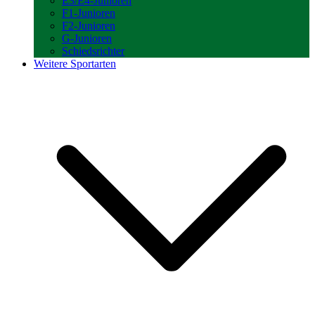
E3/E4-Junioren
F1-Junioren
F2-Junioren
G-Junioren
Schiedsrichter
Weitere Sportarten