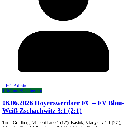
HFC_Admin
1. Männer
Spielbericht
06.06.2026 Hoyerswerdaer FC – FV Blau-
Weiß Zschachwitz 3:1 (2:1)
Tore: Goldberg, Vincent Lu 0:1 (12′); Basiuk, Vladyslav 1:1 (27′);