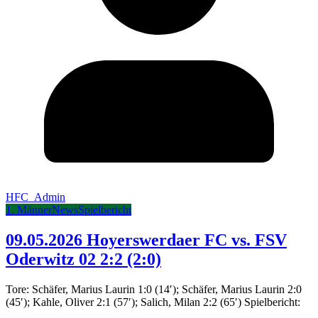
HFC_Admin
1. Männer
News
Spielbericht
09.05.2026 Hoyerswerdaer FC vs. FSV
Oderwitz 02 2:2 (2:0)
Tore: Schäfer, Marius Laurin 1:0 (14′); Schäfer, Marius Laurin 2:0
(45′); Kahle, Oliver 2:1 (57′); Salich, Milan 2:2 (65′) Spielbericht: