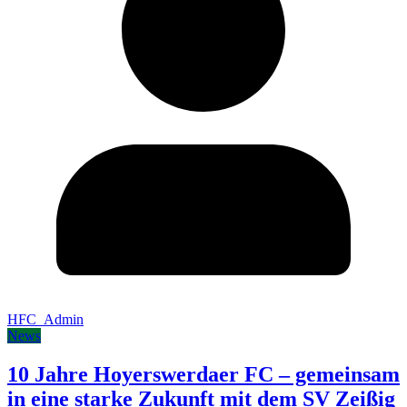
HFC_Admin
News
10 Jahre Hoyerswerdaer FC – gemeinsam
in eine starke Zukunft mit dem SV Zeißig