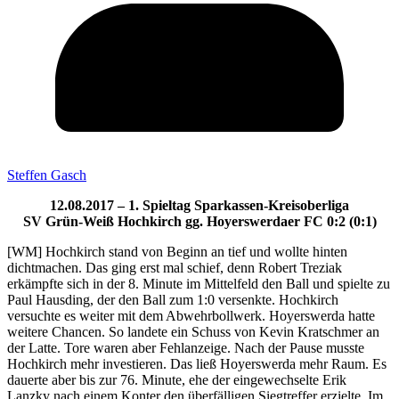
Steffen Gasch
12.08.2017 – 1. Spieltag Sparkassen-Kreisoberliga
SV Grün-Weiß Hochkirch gg. Hoyerswerdaer FC 0:2 (0:1)
[WM] Hochkirch stand von Beginn an tief und wollte hinten
dichtmachen. Das ging erst mal schief, denn Robert Treziak
erkämpfte sich in der 8. Minute im Mittelfeld den Ball und spielte zu
Paul Hausding, der den Ball zum 1:0 versenkte. Hochkirch
versuchte es weiter mit dem Abwehrbollwerk. Hoyerswerda hatte
weitere Chancen. So landete ein Schuss von Kevin Kratschmer an
der Latte. Tore waren aber Fehlanzeige. Nach der Pause musste
Hochkirch mehr investieren. Das ließ Hoyerswerda mehr Raum. Es
dauerte aber bis zur 76. Minute, ehe der eingewechselte Erik
Lanzky nach einem Konter den überfälligen Siegtreffer erzielte. Im