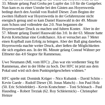
33. Minute gelang Paul Groba per Lupfer das 1:0 für die Gastgeber.
Nun kam es zu einer Unruhe bei den Gästen aus Hoyerswerda
bedingt durch den Ausfall von Rudolf Dieser. Zum Beginn der
zweiten Halbzeit war Hoyerswerda in der Gefahrenzone nicht
energisch genug und so kam Daniel Hauswald in der 49. Minute
zum Schuss und vollendete das 2:0. Nun begannen die
Hoyerswerdaer Druck zu machen und fuhren Konter. Aber in der
57. Minute gelang Daniel Hauswald das 3:0. In der 63. Minute hatte
Kevin Kretschmar eine Großchance. Als er versuchet aus 7 Meter
einen Kopfball zum Erfolg zu bringen. Aber der Ball ging daneben.
Hoyerswerda machte weiter Druck, aber ließen die Möglichkeiten
die sich ergaben aus. In der 86. Minute gelang Conrad Wähner per
Elfmeter das 4:0 Siegtor für Rammenau.
Uwe Neumann (ML vom HFC): „Das war ein verdienter Sieg für
Rammenau, aber in der Höhe zu hoch. Der HFC ist jetzt aus dem
Pokal und wird sich dem Punktspielgeschehen widmen.“
HFC spielte mit: Dominik Krüger – Nico Kubaink – David Schön –
Kevin Gaede – Rudolf Dieser (30. Jonas Matsch) – Jon Paul Holz
(50. Eric Schönfelder) – Kevin Kratschmer – Toni Schönach – Paul
Hausding – Robert Treziak (62. Roy Schleiernick) – Christopher
Heinze