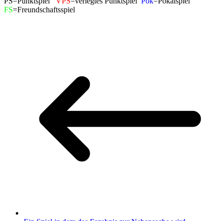
PS=Punktspiel
VPS
=verlegtes Punktspiel
Pok
=Pokalspiel
FS
=Freundschaftsspiel