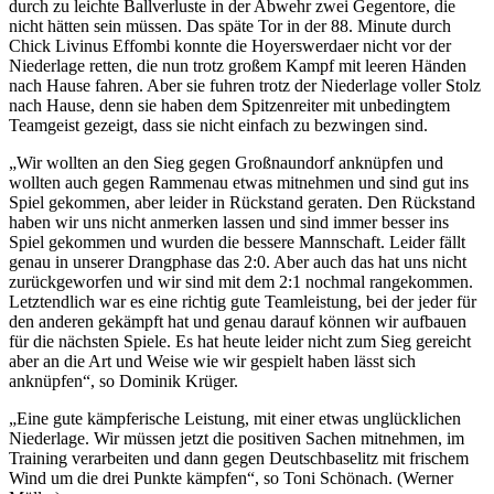
durch zu leichte Ballverluste in der Abwehr zwei Gegentore, die
nicht hätten sein müssen. Das späte Tor in der 88. Minute durch
Chick Livinus Effombi konnte die Hoyerswerdaer nicht vor der
Niederlage retten, die nun trotz großem Kampf mit leeren Händen
nach Hause fahren. Aber sie fuhren trotz der Niederlage voller Stolz
nach Hause, denn sie haben dem Spitzenreiter mit unbedingtem
Teamgeist gezeigt, dass sie nicht einfach zu bezwingen sind.
„Wir wollten an den Sieg gegen Großnaundorf anknüpfen und
wollten auch gegen Rammenau etwas mitnehmen und sind gut ins
Spiel gekommen, aber leider in Rückstand geraten. Den Rückstand
haben wir uns nicht anmerken lassen und sind immer besser ins
Spiel gekommen und wurden die bessere Mannschaft. Leider fällt
genau in unserer Drangphase das 2:0. Aber auch das hat uns nicht
zurückgeworfen und wir sind mit dem 2:1 nochmal rangekommen.
Letztendlich war es eine richtig gute Teamleistung, bei der jeder für
den anderen gekämpft hat und genau darauf können wir aufbauen
für die nächsten Spiele. Es hat heute leider nicht zum Sieg gereicht
aber an die Art und Weise wie wir gespielt haben lässt sich
anknüpfen“, so Dominik Krüger.
„Eine gute kämpferische Leistung, mit einer etwas unglücklichen
Niederlage. Wir müssen jetzt die positiven Sachen mitnehmen, im
Training verarbeiten und dann gegen Deutschbaselitz mit frischem
Wind um die drei Punkte kämpfen“, so Toni Schönach. (Werner