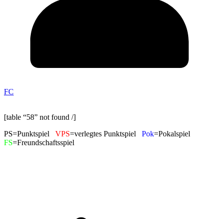
FC
[table “58” not found /]
PS=Punktspiel
VPS
=verlegtes Punktspiel
Pok
=Pokalspiel
FS
=Freundschaftsspiel