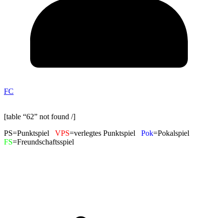
FC
[table “62” not found /]
PS=Punktspiel
VPS
=verlegtes Punktspiel
Pok
=Pokalspiel
FS
=Freundschaftsspiel