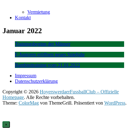
Vermietung
Kontakt
Januar 2022
Trainingsbeginn der Männer
F-Junioren eröffnen neues Spieljahr
Bambinitraining vom 21.01.2022
Impressum
Datenschutzerklärung
Copyright © 2026
HoyerswerdaerFussballClub – Offizielle
Homepage
. Alle Rechte vorbehalten.
Theme:
ColorMag
von ThemeGrill. Präsentiert von
WordPress
.
×