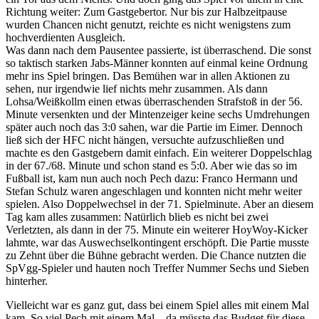
Richtung weiter: Zum Gastgebertor. Nur bis zur Halbzeitpause
wurden Chancen nicht genutzt, reichte es nicht wenigstens zum
hochverdienten Ausgleich.
Was dann nach dem Pausentee passierte, ist überraschend. Die sonst
so taktisch starken Jabs-Männer konnten auf einmal keine Ordnung
mehr ins Spiel bringen. Das Bemühen war in allen Aktionen zu
sehen, nur irgendwie lief nichts mehr zusammen. Als dann
Lohsa/Weißkollm einen etwas überraschenden Strafstoß in der 56.
Minute versenkten und der Mintenzeiger keine sechs Umdrehungen
später auch noch das 3:0 sahen, war die Partie im Eimer. Dennoch
ließ sich der HFC nicht hängen, versuchte aufzuschließen und
machte es den Gastgebern damit einfach. Ein weiterer Doppelschlag
in der 67./68. Minute und schon stand es 5:0. Aber wie das so im
Fußball ist, kam nun auch noch Pech dazu: Franco Hermann und
Stefan Schulz waren angeschlagen und konnten nicht mehr weiter
spielen. Also Doppelwechsel in der 71. Spielminute. Aber an diesem
Tag kam alles zusammen: Natürlich blieb es nicht bei zwei
Verletzten, als dann in der 75. Minute ein weiterer HoyWoy-Kicker
lahmte, war das Auswechselkontingent erschöpft. Die Partie musste
zu Zehnt über die Bühne gebracht werden. Die Chance nutzten die
SpVgg-Spieler und hauten noch Treffer Nummer Sechs und Sieben
hinterher.
Vielleicht war es ganz gut, dass bei einem Spiel alles mit einem Mal
kam. So viel Pech mit einem Mal – da müsste das Budget für diese