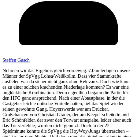
Steffen Gasch
Nehmen wir das Ergebnis gleich vorneweg: 7:0 unterlagen unsere
Männer der SpVgg Lohsa/Weißkollm. Dass vier Stammkräfte
ausfielen war da sicher nicht ganz ohne Relevanz. Doch wie kann
es zu einer solchen krachenden Niederlage kommen? Es war eine
unglückliche Kombination. Denn eigentlich begann die Partie für
den HFC ganz ansprechend. Nach einer Abtastphase, in der die
Gastgeber leichte optische Vorteile hatten, lief das Spiel wieder
seinen gewohnte Gang. Hoyerswerda war am Drücker.
Großchancen von Christian Grader, der am Keeper scheiterte und
Eric Schönfelder, der zwar den Torwart umspielte, leider aber auch
das Tor verfehlte, wurden nicht genutzt. Doch in der 22.
Spielminute konnte die SpVgg die HoyWoy-Jungs überraschen –
ein Tor aus dem Nichts. Und doch ging das Spiel vor allem in eine