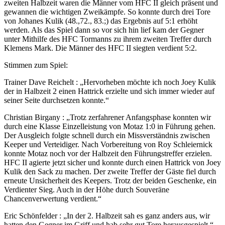
zweiten Halbzeit waren die Männer vom HFC II gleich präsent und
gewannen die wichtigen Zweikämpfe. So konnte durch drei Tore
von Johanes Kulik (48.,72., 83.;) das Ergebnis auf 5:1 erhöht
werden. Als das Spiel dann so vor sich hin lief kam der Gegner
unter Mithilfe des HFC Tormanns zu ihrem zweiten Treffer durch
Klemens Mark. Die Männer des HFC II siegten verdient 5:2.
Stimmen zum Spiel:
Trainer Dave Reichelt : „Hervorheben möchte ich noch Joey Kulik
der in Halbzeit 2 einen Hattrick erzielte und sich immer wieder auf
seiner Seite durchsetzen konnte.“
Christian Birgany : „Trotz zerfahrener Anfangsphase konnten wir
durch eine Klasse Einzelleistung von Motaz 1:0 in Führung gehen.
Der Ausgleich folgte schnell durch ein Missverständnis zwischen
Keeper und Verteidiger. Nach Vorbereitung von Roy Schleiernick
konnte Motaz noch vor der Halbzeit den Führungstreffer erzielen.
HFC II agierte jetzt sicher und konnte durch einen Hattrick von Joey
Kulik den Sack zu machen. Der zweite Treffer der Gäste fiel durch
erneute Unsicherheit des Keepers. Trotz der beiden Geschenke, ein
Verdienter Sieg. Auch in der Höhe durch Souveräne
Chancenverwertung verdient.“
Eric Schönfelder : „In der 2. Halbzeit sah es ganz anders aus, wir
hatten den Gegner im Griff und hab sehr gut Tore herausgespielt.“