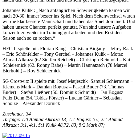
Johannes Kulik : „Nach anfänglichen Schwierigkeiten kamen wir
nach 20-30′ immer besser ins Spiel. Nach dem Seitenwechsel waren
wir die klar bessere Mannschaft und haben das Spiel dominiert. Und
haben unsere Chancen perfekt genutzt. Nun sind unsere Aufgaben
konzentriert weiter im Training gut arbeiten und den Rest den
Saison auch so zu rocken.“
HFC II spielte mit: Florian Rang – Christian Birgany – Jefrey Raak
– Eric Schönfelder – Tony Gerchel – Johannes Kulik – Motaz
Ahmad Alkraza (62.Steffen Reichelt) – Christoph Reinhold – Kai
Schleiernick (62. Ronny Rabe) – Martin Hannatzsch (78.Marcel
Bierholdt) – Roy Schleiernick
SG Crostwitz II spielte mit: Josef Matjeschk -Samuel Schiermann –
Klemens Mark – Damian Bogusz – Pascal Buder (73. Thomas
Buder) – Stefan Ließner (56. Dominik Schmidt) – Jan Bogusz –
Felix Dehn (54. Tobias Förster) – Lucian Gärtner – Sebastian
Scholze – Alexander Dornick
Zuschauer: 34
Torfolge: 1:0 Ahmad Alkraza 13; 1:1 Bogusz 16.; 2:1 Ahmad
Alkraza; 3:1, 4:1, 5:1 Kulik 48,72, 83; 5:2 Mark 87;