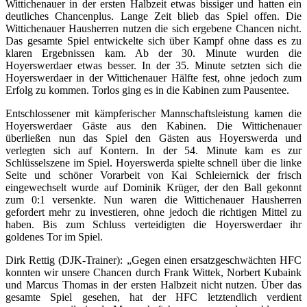
Wittichenauer in der ersten Halbzeit etwas bissiger und hatten ein
deutliches Chancenplus. Lange Zeit blieb das Spiel offen. Die
Wittichenauer Hausherren nutzen die sich ergebene Chancen nicht.
Das gesamte Spiel entwickelte sich über Kampf ohne dass es zu
klaren Ergebnissen kam. Ab der 30. Minute wurden die
Hoyerswerdaer etwas besser. In der 35. Minute setzten sich die
Hoyerswerdaer in der Wittichenauer Hälfte fest, ohne jedoch zum
Erfolg zu kommen. Torlos ging es in die Kabinen zum Pausentee.
Entschlossener mit kämpferischer Mannschaftsleistung kamen die
Hoyerswerdaer Gäste aus den Kabinen. Die Wittichenauer
überließen nun das Spiel den Gästen aus Hoyerswerda und
verlegten sich auf Kontern. In der 54. Minute kam es zur
Schlüsselszene im Spiel. Hoyerswerda spielte schnell über die linke
Seite und schöner Vorarbeit von Kai Schleiernick der frisch
eingewechselt wurde auf Dominik Krüger, der den Ball gekonnt
zum 0:1 versenkte. Nun waren die Wittichenauer Hausherren
gefordert mehr zu investieren, ohne jedoch die richtigen Mittel zu
haben. Bis zum Schluss verteidigten die Hoyerswerdaer ihr
goldenes Tor im Spiel.
Dirk Rettig (DJK-Trainer): „Gegen einen ersatzgeschwächten HFC
konnten wir unsere Chancen durch Frank Wittek, Norbert Kubaink
und Marcus Thomas in der ersten Halbzeit nicht nutzen. Über das
gesamte Spiel gesehen, hat der HFC letztendlich verdient