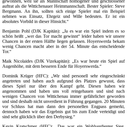
gewonnen, weil sie als Mannschaft homogener und geschlossener
auftrat als die Wittichenauer Heimmannschaft. Bester Spieler: Steve
Bergmann. An ihn, sollten sich einige Spieler mal ein Beispiel
nehmen was Einsatz, Ehrgeiz und Wille bedeuten. Er ist ein
absolutes Vorbild in dieser Hinsicht.“
Benjamin Pohl (DJK Kapitän): „Ja es war ein Spiel indem es so
schön heißt ,,wer das Tor macht gewinnt“ leider haben wir unsere
Chancen in der ersten Hälfte liegen gelassen. Hoyerswerda bekam
wenig Chancen macht aber in der 54. Minute das entscheidende
Tor.“
Maik Nicolaides (DJK Vizekapitän): „Es war heute ein Spiel auf
Augenhöhe, mit dem besseren Ende für Hoyerswerda.“
Dominik Krüger (HFC): „Wir sind personell sehr eingeschränkt
angetreten und haben auch aufgrund des Platzes gewusst, dass
dieses Spiel nur über den Kampf geht. Diesen haben wir
angenommen und haben uns voll reingehauen und sind nach
wenigen Chancen von Wittichenau immer gefährlicher geworden
und sind deshalb nicht unverdient in Führung gegangen. 20 Minuten
vor Schluss hat man dann den personellen Engpass gemerkt,
dennoch haben wir das Ergebnis gut bis zum Ende verteidigt und
sind sehr glücklich über den Derbysieg.“
Kevin Kratschmer (HFC): „Das war ein Wohlverdienter Sieg.