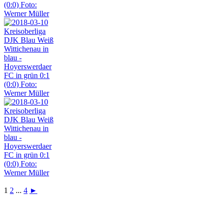
1
2
...
4
►