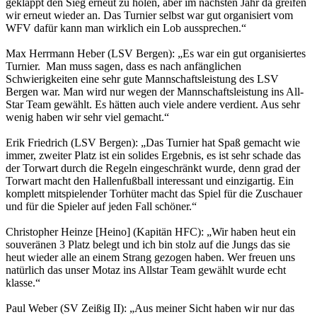
geklappt den Sieg erneut zu holen, aber im nächsten Jahr da greifen
wir erneut wieder an. Das Turnier selbst war gut organisiert vom
WFV dafür kann man wirklich ein Lob aussprechen.“
Max Herrmann Heber (LSV Bergen): „Es war ein gut organisiertes
Turnier. Man muss sagen, dass es nach anfänglichen
Schwierigkeiten eine sehr gute Mannschaftsleistung des LSV
Bergen war. Man wird nur wegen der Mannschaftsleistung ins All-
Star Team gewählt. Es hätten auch viele andere verdient. Aus sehr
wenig haben wir sehr viel gemacht.“
Erik Friedrich (LSV Bergen): „Das Turnier hat Spaß gemacht wie
immer, zweiter Platz ist ein solides Ergebnis, es ist sehr schade das
der Torwart durch die Regeln eingeschränkt wurde, denn grad der
Torwart macht den Hallenfußball interessant und einzigartig. Ein
komplett mitspielender Torhüter macht das Spiel für die Zuschauer
und für die Spieler auf jeden Fall schöner.“
Christopher Heinze [Heino] (Kapitän HFC): „Wir haben heut ein
souveränen 3 Platz belegt und ich bin stolz auf die Jungs das sie
heut wieder alle an einem Strang gezogen haben. Wer freuen uns
natürlich das unser Motaz ins Allstar Team gewählt wurde echt
klasse.“
Paul Weber (SV Zeißig II): „Aus meiner Sicht haben wir nur das