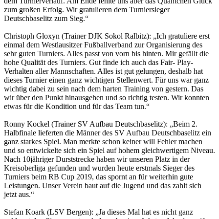
dem Turnierverlauf. Am Ende fehlte uns aber das Quäntchen Glück
zum großen Erfolg. Wir gratulieren dem Turniersieger
Deutschbaselitz zum Sieg.“
Christoph Gloxyn (Trainer DJK Sokol Ralbitz): „Ich gratuliere erst
einmal dem Westlausitzer Fußballverband zur Organisierung des
sehr guten Turniers. Alles passt von vorn bis hinten. Mir gefällt die
hohe Qualität des Turniers. Gut finde ich auch das Fair- Play-
Verhalten aller Mannschaften. Alles ist gut gelungen, deshalb hat
dieses Turnier einen ganz wichtigen Stellenwert. Für uns war ganz
wichtig dabei zu sein nach dem harten Training von gestern. Das
wir über den Punkt hinausgehen und so richtig testen. Wir konnten
etwas für die Kondition und für das Team tun.“
Ronny Kockel (Trainer SV Aufbau Deutschbaselitz): „Beim 2.
Halbfinale lieferten die Männer des SV Aufbau Deutschbaselitz ein
ganz starkes Spiel. Man merkte schon keiner will Fehler machen
und so entwickelte sich ein Spiel auf hohem gleichwertigem Niveau.
Nach 10jähriger Durststrecke haben wir unseren Platz in der
Kreisoberliga gefunden und wurden heute erstmals Sieger des
Turniers beim RB Cup 2019, das spornt an für weiterhin gute
Leistungen. Unser Verein baut auf die Jugend und das zahlt sich
jetzt aus.“
Stefan Koark (LSV Bergen): „Ja dieses Mal hat es nicht ganz