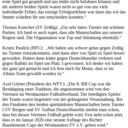
erste Spiel gut gespielt und uns leider nicht belohnen können und
die anderen beiden Spiele waren nicht so gut von uns viele
individuelle Fehler, das einzige Erfolgserlebnis war dann das wir das
9meter schießen für uns entscheiden konnten.“
Thomas Kutscher (SV Zeißig): „Ein sehr faires Turnier mit schönen
Partien. Ich fand es auch super, dass alle Mannschaften aus unserer
Region sind. Die Organisation war Top und Stimmung ebenfalls.“
Kenny Paulick (HFC): „Wir haben uns schwer getan gegen Zeißig
ins Turnier reinzukommen, sind dann aber von Spiel zu Spiel besser
geworden. Haben dann leider gegen Deutschbaselitz verloren und
gegen Ralbitz im Spiel um Platz 3 gewonnen. Ich denke wir haben
das ganz gut gemacht und ich freu mich für Motaz, dass er ins
Allstar-Team gewählt worden ist.“
Axel Görner (Präsident des WFV): „Der 8. RB Cup war die
Bestätigung einer Tradition, die angenommen wird von den
Vereinen im Westlausitzer Fußballverband. Die beteiligten Spieler
der Teams waren begeistert von der gelungenen Veranstaltung. Bei
den Finalisten den beiden spielstärksten Mannschaften beim Turnier
LSV Bergen und SV Aufbau Deutschbaselitz merkte man schon,
dass bei diesen Vereinen Fußball gelebt wird. Fest steht schon jetzt,
dass es im Januar 2020 eine neunte Auflage des Richter
Bauelemente Cups des Westlausitzer FV e.V. geben wird.“