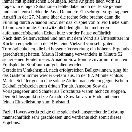
immer mit spielerischen Lösungen, seine Angriffe nach vorn zu
tragen. In einigen Situationen fehlte dabei noch der letzte genaue
und somit entscheidende Pass. Dennoch: Ein sehr gut vorgetragener
Angriff in der 27. Minute über die rechte Seite brachte dann die
Führung durch Amadou Sow, der das Zuspiel von Silvio Liebe zum
1-0 nutzen konnte. Crostwitz blieb lediglich bei mehreren
aufeinanderfolgenden Ecken kurz vor der Pause gefährlich.
Nach dem Seitenwechsel und nun mit dem Wind als Unterstützer im
Rücken erspielte sich der HFC eine Vielzahl von sehr guten
Tormöglichkeiten, die bei besserer Verwertung ein höheres Ergebnis
gerechtfertigt hätten. Martin Hoßmang verwandelte in Minute 52
sicher einen Foulelfmeter. Amadou Sow konnte zuvor nur durch ein
Foulspiel im Strafraum aufgehalten werden.
Gerade im Umkehrspiel, nach erfolgreichen Ballgewinnen, ging für
das Gästetor immer wieder Gefahr aus. In der 82. Minute schloss
Marius Schäfer genau eine solche Aktion nach einem gegnerischem
Eckball erfolgreich zum dritten Tor ab. Amadou Sow als
Vorlagengeber und Schäfer als Torschütze waren nicht zu stoppen.
Den Schlusspunkt setzte Amadou Sow kurz vor Ende mit einer
feinen Einzelleistung zum Endstand.
Fazit: Hoyerswerda zeigte eine spielerisch ansprechende Leistung,
mannschaftlich sehr geschlossen und verdiente sich somit dieses
Ergebnis.