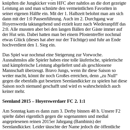
knüpften die Jungkicker vom HFC aber nahtlos an die dort gezeigte
Leistung an und man schnürte den vermeintlichen Favoriten in
seiner eigenen Hälfte ein. Mit der 1. Halbzeit belohnt man am sich
dann mit der 1:0 Pausenführung. Auch im 2. Durchgang war
Hoyerswerda taktangebend und erzielt kurz nach Wiederanpfiff das
2:0. Alle mussten aber bei den langen Bällen der Gäste immer auf
der Hut sein. Dabei hatten man bei einem Pfostentreffer nochmal
etwas Glück (dieses hat aber nur der Tüchtige) und fuhr an Ende
hochverdient den 1. Sieg ein.
Das Spiel war nochmal eine Steigerung zur Vorwoche.
Ausnahmslos alle Spieler haben eine tolle läuferische, spielerische
und kämpferische Leistung abgeliefert und als geschlossene
Mannschaft überzeugt. Bravo Jungs, wenn ihr diese Saison so
weiter macht, könnt ihr noch Großes erreichen, denn „zu Null“
gegen die ebenfalls gut besetzen Seenlandkicker zu spielen hat diese
Saison noch niemand geschafft und wird es wahrscheinlich auch
keiner mehr.
Seenland 2015 – Hoyerswerdaer FC 2. 1:1
Am Sonntag kam es dann zum 3. Derby binnen 48 h. Unsere F2
spielte dabei eigentlich gegen die sogenannten und medial
angepriesenen reinen 2015er Jahrgang (Bambinis) der
Seenlandkicker. Leider täuschte der Name jedoch die öffentliche