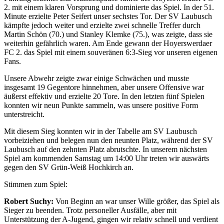
2. mit einem klaren Vorsprung und dominierte das Spiel. In der 51.
Minute erzielte Peter Seifert unser sechstes Tor. Der SV Laubusch
kämpfte jedoch weiter und erzielte zwei schnelle Treffer durch
Martin Schön (70.) und Stanley Klemke (75.), was zeigte, dass sie
weiterhin gefährlich waren. Am Ende gewann der Hoyerswerdaer
FC 2. das Spiel mit einem souveränen 6:3-Sieg vor unseren eigenen
Fans.
Unsere Abwehr zeigte zwar einige Schwächen und musste
insgesamt 19 Gegentore hinnehmen, aber unsere Offensive war
äußerst effektiv und erzielte 20 Tore. In den letzten fünf Spielen
konnten wir neun Punkte sammeln, was unsere positive Form
unterstreicht.
Mit diesem Sieg konnten wir in der Tabelle am SV Laubusch
vorbeiziehen und belegen nun den neunten Platz, während der SV
Laubusch auf den zehnten Platz abrutschte. In unserem nächsten
Spiel am kommenden Samstag um 14:00 Uhr treten wir auswärts
gegen den SV Grün-Weiß Hochkirch an.
Stimmen zum Spiel:
Robert Suchy:
Von Beginn an war unser Wille größer, das Spiel als
Sieger zu beenden. Trotz personeller Ausfälle, aber mit
Unterstützung der A-Jugend, gingen wir relativ schnell und verdient