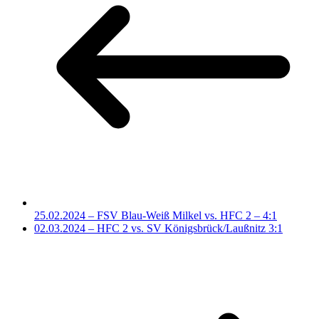
25.02.2024 – FSV Blau-Weiß Milkel vs. HFC 2 – 4:1
02.03.2024 – HFC 2 vs. SV Königsbrück/Laußnitz 3:1