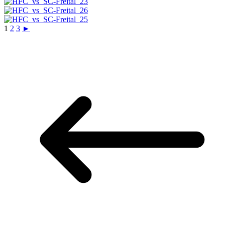
1
2
3
►