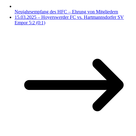
Neujahrsempfang des HFC – Ehrung von Mitgliedern
15.03.2025 – Hoyerswerder FC vs. Hartmannsdorfer SV
Empor 5:2 (0:1)