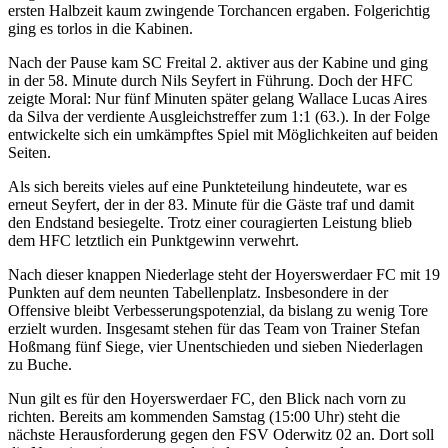
ersten Halbzeit kaum zwingende Torchancen ergaben. Folgerichtig
ging es torlos in die Kabinen.
Nach der Pause kam SC Freital 2. aktiver aus der Kabine und ging
in der 58. Minute durch Nils Seyfert in Führung. Doch der HFC
zeigte Moral: Nur fünf Minuten später gelang Wallace Lucas Aires
da Silva der verdiente Ausgleichstreffer zum 1:1 (63.). In der Folge
entwickelte sich ein umkämpftes Spiel mit Möglichkeiten auf beiden
Seiten.
Als sich bereits vieles auf eine Punkteteilung hindeutete, war es
erneut Seyfert, der in der 83. Minute für die Gäste traf und damit
den Endstand besiegelte. Trotz einer couragierten Leistung blieb
dem HFC letztlich ein Punktgewinn verwehrt.
Nach dieser knappen Niederlage steht der Hoyerswerdaer FC mit 19
Punkten auf dem neunten Tabellenplatz. Insbesondere in der
Offensive bleibt Verbesserungspotenzial, da bislang zu wenig Tore
erzielt wurden. Insgesamt stehen für das Team von Trainer Stefan
Hoßmang fünf Siege, vier Unentschieden und sieben Niederlagen
zu Buche.
Nun gilt es für den Hoyerswerdaer FC, den Blick nach vorn zu
richten. Bereits am kommenden Samstag (15:00 Uhr) steht die
nächste Herausforderung gegen den FSV Oderwitz 02 an. Dort soll