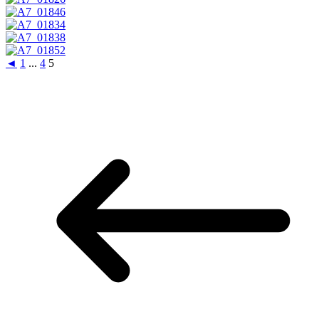
◄
1
...
4
5