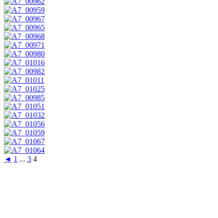
◄
1
...
3
4