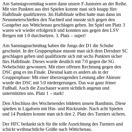
Am Samstagvormittag waren dann unsere F-Junioren an der Reihe.
Mit vier Punkten aus drei Spielen konnte man sich knapp fürs
Halbfinale qualifizieren. Im Halbfinale selbst hatte man dann im
Neunmeterschießen den Nachteil und musste sich gegen den
Gastgeber aus Wittichenau geschlagen geben. Im Spiel um Platz 3
waren wir wieder erfolgreich und konnten uns gegen den LSV
Bergen mit 1:0 durchsetzen. 3. Platz – super!
Am Samstagnachmittag haben die Jungs der D1 die Schuhe
geschnürt. In der Gruppenphase musste man sich dem Dresdner SC
geschlagen geben und qualifizierte sich mit sechs Punkten sicher
fürs Halbfinale. Dieses wurde deutlich mit 7:0 gegen die SG
Nebelschütz gewonnen. Mit einer offenen Rechnung gegen den
DSC ging es ins Finale. Diesmal kam es anders als in der
Gruppenphase: Mit einer überzeugenden Leistung aller Akteure
wurde der DSC mit 5:0 niedergerungen. Das war ganz feiner
Fußball. Auch die Zuschauer waren sichtlich angetan und
unterstützten uns. Platz 1 – stark!
Den Abschluss des Wochenendes bildeten unsere Bambinis. Diese
spielten in Ligaform mit Hin- und Rückrunde. Nach acht Spielen
und 14 Punkten konnte man sich den 2. Platz des Turniers sichern.
Der HFC bedankt sich für die tolle Ausrichtung des Turniers und
schickt weihnachtliche Grüße nach Wittichenau.