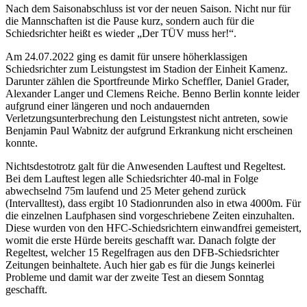
Nach dem Saisonabschluss ist vor der neuen Saison. Nicht nur für
die Mannschaften ist die Pause kurz, sondern auch für die
Schiedsrichter heißt es wieder „Der TÜV muss her!“.
Am 24.07.2022 ging es damit für unsere höherklassigen
Schiedsrichter zum Leistungstest im Stadion der Einheit Kamenz.
Darunter zählen die Sportfreunde Mirko Scheffler, Daniel Grader,
Alexander Langer und Clemens Reiche. Benno Berlin konnte leider
aufgrund einer längeren und noch andauernden
Verletzungsunterbrechung den Leistungstest nicht antreten, sowie
Benjamin Paul Wabnitz der aufgrund Erkrankung nicht erscheinen
konnte.
Nichtsdestotrotz galt für die Anwesenden Lauftest und Regeltest.
Bei dem Lauftest legen alle Schiedsrichter 40-mal in Folge
abwechselnd 75m laufend und 25 Meter gehend zurück
(Intervalltest), dass ergibt 10 Stadionrunden also in etwa 4000m. Für
die einzelnen Laufphasen sind vorgeschriebene Zeiten einzuhalten.
Diese wurden von den HFC-Schiedsrichtern einwandfrei gemeistert,
womit die erste Hürde bereits geschafft war. Danach folgte der
Regeltest, welcher 15 Regelfragen aus den DFB-Schiedsrichter
Zeitungen beinhaltete. Auch hier gab es für die Jungs keinerlei
Probleme und damit war der zweite Test an diesem Sonntag
geschafft.