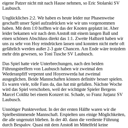
eigene Patzer nicht mit nach Hause nehmen, so Eric Stolarski SV
Laubusch.
Unglückliches 2:2. Wir haben es heute leider nur Phasenweise
geschafft unser Spiel aufzudrücken wie wir uns vorgenommen
haben. Mit dem 1:0 hofften wir das der Knoten geplatzt ist. Aber
leider bekamen wir nach dem Anstoß mit einem langen Ball und
einen schönen Abschluss direkt das 1:1. Zweite Halbzeit haben wir
uns zu sehr von Hoy reindrücken lassen und konnten nicht mehr oft
gefährlich werden außer 2-3 gute Chancen. Am Ende wäre trotzdem
mehr drin gewesen, so Toni Tusche SV Laubusch.
Das Spiel hatte viele Unterbrechungen, nach den beiden
Führungstreffern von Laubusch haben wir zweimal den
Wiederanpfiff verpennt und Hoyerswerda hat zweimal
ausgeglichen. Beide Mannschaften können definitiv besser spielen.
Es waren viele, tolle Fans da, das hat mir gefallen. Nächste Woche
wird das Spiel verschoben, weil der wichtigste Spieler Bergens
Marcel Colditz bei einem Konzert ist. Schade, so Franz Jurjanz SV
Laubusch.
Unnötiger Punkteverlust. In der der ersten Hälfte waren wir die
Spielbestimmende Mannschaft. Erspielten uns einige Möglichkeiten,
die alle ungenutzt blieben. In der 40. dann die verdiente Führung
durch Bespalov. Quasi mit dem Anstoß im Mittelfeld keine