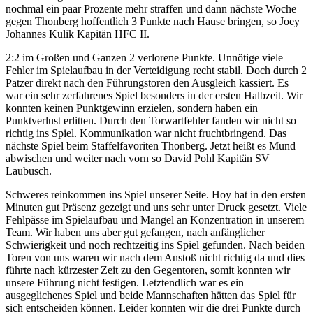
nochmal ein paar Prozente mehr straffen und dann nächste Woche
gegen Thonberg hoffentlich 3 Punkte nach Hause bringen, so Joey
Johannes Kulik Kapitän HFC II.
2:2 im Großen und Ganzen 2 verlorene Punkte. Unnötige viele
Fehler im Spielaufbau in der Verteidigung recht stabil. Doch durch 2
Patzer direkt nach den Führungstoren den Ausgleich kassiert. Es
war ein sehr zerfahrenes Spiel besonders in der ersten Halbzeit. Wir
konnten keinen Punktgewinn erzielen, sondern haben ein
Punktverlust erlitten. Durch den Torwartfehler fanden wir nicht so
richtig ins Spiel. Kommunikation war nicht fruchtbringend. Das
nächste Spiel beim Staffelfavoriten Thonberg. Jetzt heißt es Mund
abwischen und weiter nach vorn so David Pohl Kapitän SV
Laubusch.
Schweres reinkommen ins Spiel unserer Seite. Hoy hat in den ersten
Minuten gut Präsenz gezeigt und uns sehr unter Druck gesetzt. Viele
Fehlpässe im Spielaufbau und Mangel an Konzentration in unserem
Team. Wir haben uns aber gut gefangen, nach anfänglicher
Schwierigkeit und noch rechtzeitig ins Spiel gefunden. Nach beiden
Toren von uns waren wir nach dem Anstoß nicht richtig da und dies
führte nach kürzester Zeit zu den Gegentoren, somit konnten wir
unsere Führung nicht festigen. Letztendlich war es ein
ausgeglichenes Spiel und beide Mannschaften hätten das Spiel für
sich entscheiden können. Leider konnten wir die drei Punkte durch