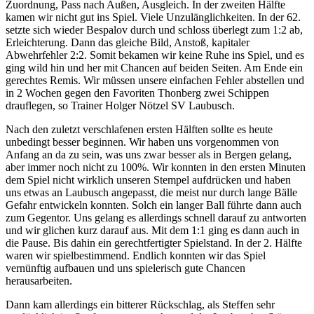
Zuordnung, Pass nach Außen, Ausgleich. In der zweiten Hälfte
kamen wir nicht gut ins Spiel. Viele Unzulänglichkeiten. In der 62.
setzte sich wieder Bespalov durch und schloss überlegt zum 1:2 ab,
Erleichterung. Dann das gleiche Bild, Anstoß, kapitaler
Abwehrfehler 2:2. Somit bekamen wir keine Ruhe ins Spiel, und es
ging wild hin und her mit Chancen auf beiden Seiten. Am Ende ein
gerechtes Remis. Wir müssen unsere einfachen Fehler abstellen und
in 2 Wochen gegen den Favoriten Thonberg zwei Schippen
drauflegen, so Trainer Holger Nötzel SV Laubusch.
Nach den zuletzt verschlafenen ersten Hälften sollte es heute
unbedingt besser beginnen. Wir haben uns vorgenommen von
Anfang an da zu sein, was uns zwar besser als in Bergen gelang,
aber immer noch nicht zu 100%. Wir konnten in den ersten Minuten
dem Spiel nicht wirklich unseren Stempel aufdrücken und haben
uns etwas an Laubusch angepasst, die meist nur durch lange Bälle
Gefahr entwickeln konnten. Solch ein langer Ball führte dann auch
zum Gegentor. Uns gelang es allerdings schnell darauf zu antworten
und wir glichen kurz darauf aus. Mit dem 1:1 ging es dann auch in
die Pause. Bis dahin ein gerechtfertigter Spielstand. In der 2. Hälfte
waren wir spielbestimmend. Endlich konnten wir das Spiel
vernünftig aufbauen und uns spielerisch gute Chancen
herausarbeiten.
Dann kam allerdings ein bitterer Rückschlag, als Steffen sehr