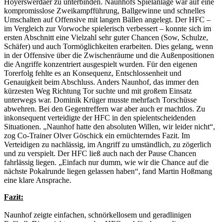
Hoyerswerdaer zu unterbinden. Naunhofs Spielanlage war auf eine
kompromisslose Zweikampfführung, Ballgewinne und schnelles
Umschalten auf Offensive mit langen Bällen angelegt. Der HFC –
im Vergleich zur Vorwoche spielerisch verbessert – konnte sich im
ersten Abschnitt eine Vielzahl sehr guter Chancen (Sow, Schulze,
Schäfer) und auch Tormöglichkeiten erarbeiten. Dies gelang, wenn
in der Offensive über die Zwischenräume und die Außenpositionen
die Angriffe konzentriert ausgespielt wurden. Für den eigenen
Torerfolg fehlte es an Konsequenz, Entschlossenheit und
Genauigkeit beim Abschluss. Anders Naunhof, das immer den
kürzesten Weg Richtung Tor suchte und mit großem Einsatz
unterwegs war. Dominik Krüger musste mehrfach Torschüsse
abwehren. Bei den Gegentreffern war aber auch er machtlos. Zu
inkonsequent verteidigte der HFC in den spielentscheidenden
Situationen. „Naunhof hatte den absoluten Willen, wir leider nicht“,
zog Co-Trainer Olver Göschick ein ernüchterndes Fazit. Im
Verteidigen zu nachlässig, im Angriff zu umständlich, zu zögerlich
und zu verspielt. Der HFC ließ auch nach der Pause Chancen
fahrlässig liegen. „Einfach nur dumm, wie wir die Chance auf die
nächste Pokalrunde liegen gelassen haben“, fand Martin Hoßmang
eine klare Ansprache.
Fazit:
Naunhof zeigte einfachen, schnörkellosem und geradlinigen