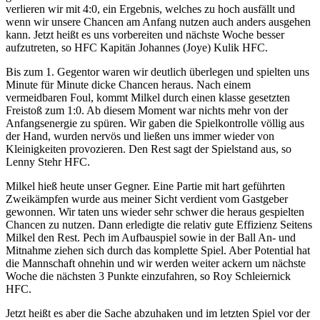
verlieren wir mit 4:0, ein Ergebnis, welches zu hoch ausfällt und
wenn wir unsere Chancen am Anfang nutzen auch anders ausgehen
kann. Jetzt heißt es uns vorbereiten und nächste Woche besser
aufzutreten, so HFC Kapitän Johannes (Joye) Kulik HFC.
Bis zum 1. Gegentor waren wir deutlich überlegen und spielten uns
Minute für Minute dicke Chancen heraus. Nach einem
vermeidbaren Foul, kommt Milkel durch einen klasse gesetzten
Freistoß zum 1:0. Ab diesem Moment war nichts mehr von der
Anfangsenergie zu spüren. Wir gaben die Spielkontrolle völlig aus
der Hand, wurden nervös und ließen uns immer wieder von
Kleinigkeiten provozieren. Den Rest sagt der Spielstand aus, so
Lenny Stehr HFC.
Milkel hieß heute unser Gegner. Eine Partie mit hart geführten
Zweikämpfen wurde aus meiner Sicht verdient vom Gastgeber
gewonnen. Wir taten uns wieder sehr schwer die heraus gespielten
Chancen zu nutzen. Dann erledigte die relativ gute Effizienz Seitens
Milkel den Rest. Pech im Aufbauspiel sowie in der Ball An- und
Mitnahme ziehen sich durch das komplette Spiel. Aber Potential hat
die Mannschaft ohnehin und wir werden weiter ackern um nächste
Woche die nächsten 3 Punkte einzufahren, so Roy Schleiernick
HFC.
Jetzt heißt es aber die Sache abzuhaken und im letzten Spiel vor der