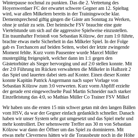
Winterpause nochmal zu punkten. Das die 2. Vertretung des
Hoyerswerdaer FC der erwartet schwere Gegner am 12. Spieltag
wird, war allen Milkelern bereits in der Trainingswoche klar.
Dementsprechend giftig gingen die Gäste am Sonntag zu Werken,
ohne je unfair zu sein. Der heimische FSV brauchte eine gute
Viertelstunde um sich auf die aggressive Spielweise einzustellen.
Ein traumhafter Freistoß von Sebastian Kölzow, der zum 1:0 führte,
brachte etwas mehr Sicherheit in das Milkeler Spiel. In der Folge
gab es Torchancen auf beiden Seiten, wobei der letzte zwingende
Moment fehlte. Kurz vorm Pausentee wurde Marcel Müller
mustergültig freigespielt, welcher dann im 1:1 gegen den
Gästetorhüter als Sieger hervorging und auf 2:0 stellen konnte. Mit
der 2:0 Führung im Rücken verwalteten die Milkeler in Halbzeit 2
das Spiel und lauerten dabei stets auf Konter. Einen dieser Konter
konnte Kapitän Patrick Angermann nach super Vorlage von
Sebastian Kölzow zum 3:0 verwerten. Kurz vorm Abpfiff erzielte
der gerade erst eingewechselte Paul Martin Schneider nach starker
Einzelleistung das 4:0, so Mathias Müller Co Trainer FSV Milkel
Wir haben uns die ersten 15 min schwer getan mit den langen Bällen
vom HSV, da war der Gegner einfach gedanklich schneller. Danach
haben wir unser System sehr gut umgesetzt und das Spiel mehr und
mehr kontrolliert. Der sehenswerte Treffer aus 30 m von Sebastian
Kölzow war dann der Öffner um das Spiel zu dominieren. Mit
etwas mehr Cleverness hätten wir die Torausbeute noch in die Höhe