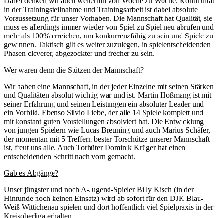
Dabei denken wir auch weiterhin von Woche zu Woche. Kontinuität
in der Trainingsteilnahme und Trainingsarbeit ist dabei absolute
Voraussetzung für unser Vorhaben. Die Mannschaft hat Qualität, sie
muss es allerdings immer wieder von Spiel zu Spiel neu abrufen und
mehr als 100% erreichen, um konkurrenzfähig zu sein und Spiele zu
gewinnen. Taktisch gilt es weiter zuzulegen, in spielentscheidenden
Phasen cleverer, abgezockter und frecher zu sein.
Wer waren denn die Stützen der Mannschaft?
Wir haben eine Mannschaft, in der jeder Einzelne mit seinen Stärken
und Qualitäten absolut wichtig war und ist. Martin Hoßmang ist mit
seiner Erfahrung und seinen Leistungen ein absoluter Leader und
ein Vorbild. Ebenso Silvio Liebe, der alle 14 Spiele komplett und
mit konstant guten Vorstellungen absolviert hat. Die Entwicklung
von jungen Spielern wie Lucas Breuning und auch Marius Schäfer,
der momentan mit 5 Treffern bester Torschütze unserer Mannschaft
ist, freut uns alle. Auch Torhüter Dominik Krüger hat einen
entscheidenden Schritt nach vorn gemacht.
Gab es Abgänge?
Unser jüngster und noch A-Jugend-Spieler Billy Kisch (in der
Hinrunde noch keinen Einsatz) wird ab sofort für den DJK Blau-
Weiß Wittichenau spielen und dort hoffentlich viel Spielpraxis in der
Kreisoberliga erhalten.