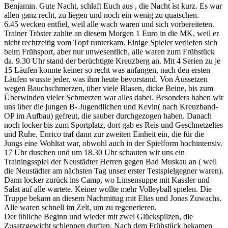
Benjamin. Gute Nacht, schlaft Euch aus , die Nacht ist kurz. Es war
allen ganz recht, zu liegen und noch ein wenig zu quatschen.
6.45 wecken entfiel, weil alle wach waren und sich vorbereiteten.
Trainer Tröster zahlte an diesem Morgen 1 Euro in die MK, weil er
nicht rechtzeitig vom Topf runterkam. Einige Spieler verliefen sich
beim Frühsport, aber nur unwesentlich, alle waren zum Frühstück
da. 9.30 Uhr stand der berüchtigte Kreuzberg an. Mit 4 Serien zu je
15 Läufen konnte keiner so recht was anfangen, nach den ersten
Läufen wusste jeder, was ihm heute bevorstand. Von Aussetzen
wegen Bauchschmerzen, über viele Blasen, dicke Beine, bis zum
Überwinden vieler Schmerzen war alles dabei. Besonders haben wir
uns über die jungen B- Jugendlichen und Kevin( nach Kreuzband-
OP im Aufbau) gefreut, die sauber durchgezogen haben. Danach
noch locker bis zum Sportplatz, dort gab es Reis und Geschnetzeltes
und Ruhe. Enrico traf dann zur zweiten Einheit ein, die für die
Jungs eine Wohltat war, obwohl auch in der Spielform hochintensiv.
17 Uhr duschen und um 18.30 Uhr schauten wir uns ein
Trainingsspiel der Neustädter Herren gegen Bad Muskau an ( weil
die Neustädter am nächsten Tag unser erster Testspielgegner waren).
Dann locker zurück ins Camp, wo Linsensuppe mit Kassler und
Salat auf alle wartete. Keiner wollte mehr Volleyball spielen. Die
Truppe bekam an diesem Nachmittag mit Elias und Jonas Zuwachs.
Alle waren schnell im Zelt, um zu regenerieren.
Der übliche Beginn und wieder mit zwei Glückspilzen, die
Zusatzgewicht schleppen durften. Nach dem Frühstück bekamen