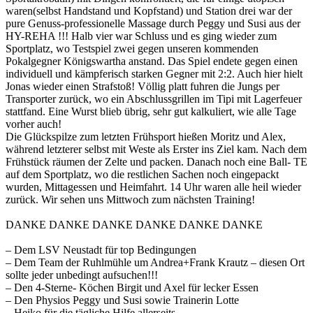
waren(selbst Handstand und Kopfstand) und Station drei war der
pure Genuss-professionelle Massage durch Peggy und Susi aus der
HY-REHA !!! Halb vier war Schluss und es ging wieder zum
Sportplatz, wo Testspiel zwei gegen unseren kommenden
Pokalgegner Königswartha anstand. Das Spiel endete gegen einen
individuell und kämpferisch starken Gegner mit 2:2. Auch hier hielt
Jonas wieder einen Strafstoß! Völlig platt fuhren die Jungs per
Transporter zurück, wo ein Abschlussgrillen im Tipi mit Lagerfeuer
stattfand. Eine Wurst blieb übrig, sehr gut kalkuliert, wie alle Tage
vorher auch!
Die Glückspilze zum letzten Frühsport hießen Moritz und Alex,
während letzterer selbst mit Weste als Erster ins Ziel kam. Nach dem
Frühstück räumen der Zelte und packen. Danach noch eine Ball- TE
auf dem Sportplatz, wo die restlichen Sachen noch eingepackt
wurden, Mittagessen und Heimfahrt. 14 Uhr waren alle heil wieder
zurück. Wir sehen uns Mittwoch zum nächsten Training!
DANKE DANKE DANKE DANKE DANKE DANKE
– Dem LSV Neustadt für top Bedingungen
– Dem Team der Ruhlmühle um Andrea+Frank Krautz – diesen Ort
sollte jeder unbedingt aufsuchen!!!
– Den 4-Sterne- Köchen Birgit und Axel für lecker Essen
– Den Physios Peggy und Susi sowie Trainerin Lotte
– Heiko für die tägliche Hilfe allerseits