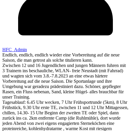
HFC_Admin
Endlich, endlich, endlich wieder eine Vorbereitung auf die neue
Saison, die man getrost als solche titulieren kann.
Zwischen 12 und 16 Jugendlichen und jungen Männern fuhren mit
3 Trainern ins beschauliche, WLAN- freie Neustadt (mit Fahrrad)
und wagten sich vom 3.8.-7.8.2023 an eine etwas härtere
Vorbereitung auf die neue Saison. Die Sportanlage und ihre
Umgebung war geradezu prädestiniert dazu. Schöner, gepflegter
Rasen, ein Fluss nebenan, Sand, kleine Hügel- alles brauchbar für
unser Training.
Tagesablauf: 6.45 Uhr wecken, 7 Uhr Frühsportrunde (5km), 8 Uhr
Frühstück, 9.30 Uhr erste TE, zwischen 11 und 12 Uhr Mittagessen,
chillen, 14.30- 15 Uhr Beginn der zweiten TE oder Spiel, dann
zurück ins ca. 2km entfernte Camp (die Ruhlmühle), dort wurde
jeden Abend von zwei eigens engagierten Sterneköchen eine
proteinreiche, kohlenhydratarme , warme Kost mit riesigem