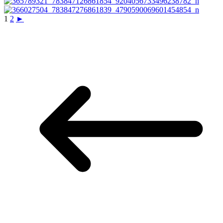
1
2
►