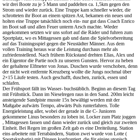
wir drei Boote zu je 5 Mann und paddelten ca. 1,5km gegen den
Strom und wieder zurück. Eine Truppe kam schneller wieder, die
schrotteten ihr Boot an einem spitzen Ast, bekamen ein neues und
holten eine Truppe tatsächlich noch ein- nur gut dass Coach Enrico
im Boot saß und allen Feuer unterm Arsch machte. Wieder
angekommen setzten wir uns sofort auf die Räder und fuhren zum
Sportplatz, wo es Mittagessen gab und dann die Spielvorbereitung
auf das Trainingsspiel gegen die Neustädter Männer. Aus dem
vollen Training heraus war die Leistung durchaus mehr als
zufriedenstellend. Nach frühem Rückstand drehten Elias, Alex und
ein Eigentor die Partie noch zu unseren Gunsten. Hervor zu heben
der gehaltene Elfmeter von Jonas. Duschen wurde verschoben, denn
der nicht weit entfernte Kreuzberg wollte die Jungs nochmal über
2×15 Läufe testen. Auch geschafft, duschen, zurück, essen und
schlafen.
Der Frühsport fällt ins Wasser- buchstäblich. Beginn an diesem Tag
mit Frühstück. Dann im Nieselregen raus in den Sand. 200m leicht
ansteigende Sandpiste musste 15x bewältigt werden mit der
Maßgabe aufwärts Tempo, abwärts Puls runterfahren. Tolle
Energieleistung aller, wobei der gerade in die C- Junioren
gekommene Linus besonders zu loben ist. Locker zum Platz joggen
, Mittagessen fassen und dann wieder zurück und gleich zur zweiten
Einheit. Bei Regen im großen Zelt gab es eine Dreiteilung. Station
eins arbeitete mit Terrabändern, Station zwei wurde von Lotte (
Sportakrobatin) mit Dingen konfrontiert, die für einige utopisch