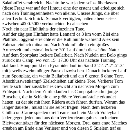
Salatbuffet verabreicht. Nachtruhe war jedem selbst überlassen
(diese Frage war auf der Hintour eine der ersten) und erledigte sich
nach den Trainingseinheiten von alleine. Unsere Jungs, die über
allen Technik-Schnick- Schnack verfügten, hatten abends stets
zwischen 4000-5000 verbrauchten Kcal stehen.
Noch ein paar Highlights der einzelnen Tage.
Auf der zügigen Hinfahrt hatte Lennard ca.3 km vorm Ziel eine
Plattfuß. Joggend erreichte er die Ruhlmühle während Alex sein
Fahrrad einfach mitnahm. Nach Ankunft alle in ein großes
Armeezelt und erstmal lockere 30‘ Lauf durch die schöne Natur.
Auf dem Sportplatz lockere Ballarbeit. Nach Nudeln mit Bolo gings
zurück ins Camp, wo von 15- 17.30 Uhr das nächste Training
stattfand- Hauptpunkt ein Pyramidenlauf im Sand 3‘-5‘-7‘-7‘-5‘-3‘
mit jeweils zweiminütiger Pause dazwischen. Danach lockerer Lauf
zum Sportplatz, ein wenig Ballarbeit und ein 6 gegen 6 ohne Tore.
Abschlusswettkampf- Zielschießen auf kleine Tore. Verlierer Tom
freute sich über zusätzliches Gewicht am nächsten Morgen zum
Frühsport. Nach dem Zurücklaufen ins Camp gab es drei junge
Burschen, die in Schleife eine größere Verkaufsstelle erkundet
hatten, zu der sie mit ihren Rädern auch fahren durften. Warum das
länger dauerte , müsst ihr sie selbst fragen. Nach dem leckeren
Chilli-con-Carne spielten drei Teams noch ein Match Volleyball
jeder gegen jeden und aus dem Verliererteam gab es noch einen
Bleiwestenträger für den nächsten Morgen. Drei ganz enge Matches
ergaben am Ende eine Verlierer und von diesen 5 Spielern traf es