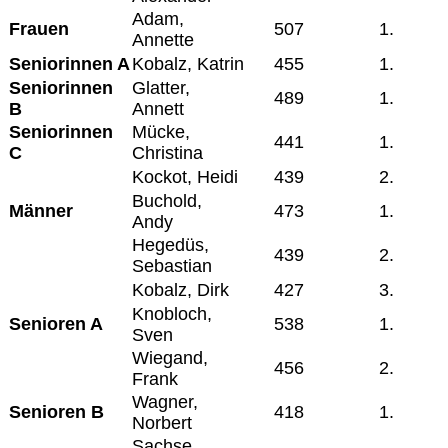
Adam,
Frauen
507
1.
Annette
Seniorinnen A
Kobalz, Katrin
455
1.
Seniorinnen
Glatter,
489
1.
B
Annett
Seniorinnen
Mücke,
441
1.
C
Christina
Kockot, Heidi
439
2.
Buchold,
Männer
473
1.
Andy
Hegedüs,
439
2.
Sebastian
Kobalz, Dirk
427
3.
Knobloch,
Senioren A
538
1.
Sven
Wiegand,
456
2.
Frank
Wagner,
Senioren B
418
1.
Norbert
Sachse,