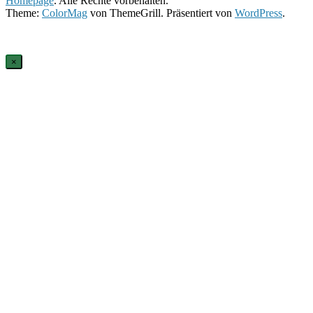
Homepage
. Alle Rechte vorbehalten.
Theme:
ColorMag
von ThemeGrill. Präsentiert von
WordPress
.
×