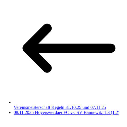
Vereinsmeisterschaft Kegeln 31.10.25 und 07.11.25
08.11.2025 Hoyerswerdaer FC vs. SV Bannewitz 1:3 (1:2)