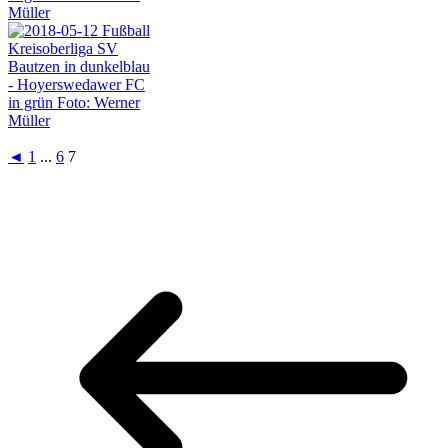
◄
1
...
6
7