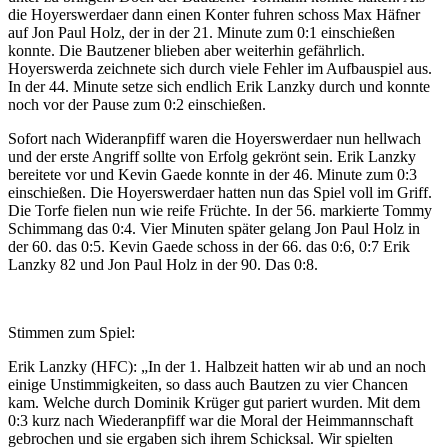
die Hoyerswerdaer dann einen Konter fuhren schoss Max Häfner
auf Jon Paul Holz, der in der 21. Minute zum 0:1 einschießen
konnte. Die Bautzener blieben aber weiterhin gefährlich.
Hoyerswerda zeichnete sich durch viele Fehler im Aufbauspiel aus.
In der 44. Minute setze sich endlich Erik Lanzky durch und konnte
noch vor der Pause zum 0:2 einschießen.
Sofort nach Wideranpfiff waren die Hoyerswerdaer nun hellwach
und der erste Angriff sollte von Erfolg gekrönt sein. Erik Lanzky
bereitete vor und Kevin Gaede konnte in der 46. Minute zum 0:3
einschießen. Die Hoyerswerdaer hatten nun das Spiel voll im Griff.
Die Torfe fielen nun wie reife Früchte. In der 56. markierte Tommy
Schimmang das 0:4. Vier Minuten später gelang Jon Paul Holz in
der 60. das 0:5. Kevin Gaede schoss in der 66. das 0:6, 0:7 Erik
Lanzky 82 und Jon Paul Holz in der 90. Das 0:8.
Stimmen zum Spiel:
Erik Lanzky (HFC): „In der 1. Halbzeit hatten wir ab und an noch
einige Unstimmigkeiten, so dass auch Bautzen zu vier Chancen
kam. Welche durch Dominik Krüger gut pariert wurden. Mit dem
0:3 kurz nach Wiederanpfiff war die Moral der Heimmannschaft
gebrochen und sie ergaben sich ihrem Schicksal. Wir spielten