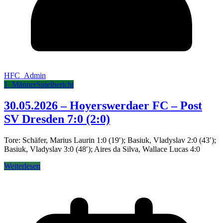
HFC_Admin
1. Männer
Spielbericht
30.05.2026 – Hoyerswerdaer FC – Post
SV Dresden 7:0 (2:0)
Tore: Schäfer, Marius Laurin 1:0 (19′); Basiuk, Vladyslav 2:0 (43′);
Basiuk, Vladyslav 3:0 (48′); Aires da Silva, Wallace Lucas 4:0
Weiterlesen