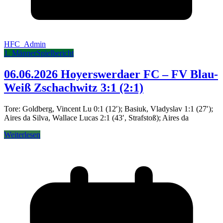
HFC_Admin
1. Männer
Spielbericht
06.06.2026 Hoyerswerdaer FC – FV Blau-
Weiß Zschachwitz 3:1 (2:1)
Tore: Goldberg, Vincent Lu 0:1 (12′); Basiuk, Vladyslav 1:1 (27′);
Aires da Silva, Wallace Lucas 2:1 (43′, Strafstoß); Aires da
Weiterlesen