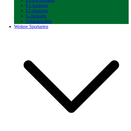
E3/E4-Junioren
F1-Junioren
F2-Junioren
G-Junioren
Schiedsrichter
Weitere Sportarten