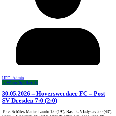
HFC_Admin
1. Männer
Spielbericht
30.05.2026 – Hoyerswerdaer FC – Post
SV Dresden 7:0 (2:0)
Tore: Schäfer, Marius Laurin 1:0 (19′); Basiuk, Vladyslav 2:0 (43′);