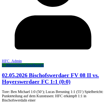
HFC_Admin
1. Männer
News
Spielbericht
02.05.2026 Bischofswerdaer FV 08 II vs.
Hoyerswerdaer FC 1:1 (0:0)
Tore: Ben Michael 1:0 (50‘); Lucas Breuning 1:1 (55‘) Spielbericht:
Punkteteilung auf dem Kunstrasen: HFC erkämpft 1:1 in
BischofswerdaIn einer