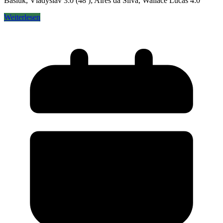
Basiuk, Vladyslav 3:0 (48′); Aires da Silva, Wallace Lucas 4:0
Weiterlesen