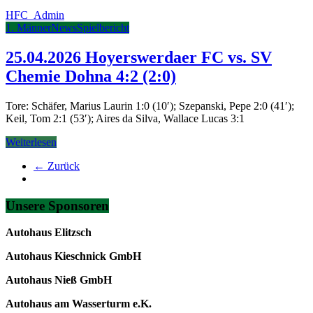
HFC_Admin
1. Männer
News
Spielbericht
25.04.2026 Hoyerswerdaer FC vs. SV
Chemie Dohna 4:2 (2:0)
Tore: Schäfer, Marius Laurin 1:0 (10′); Szepanski, Pepe 2:0 (41′);
Keil, Tom 2:1 (53′); Aires da Silva, Wallace Lucas 3:1
Weiterlesen
← Zurück
Unsere Sponsoren
Autohaus Elitzsch
Autohaus Kieschnick GmbH
Autohaus Nieß GmbH
Autohaus am Wasserturm e.K.