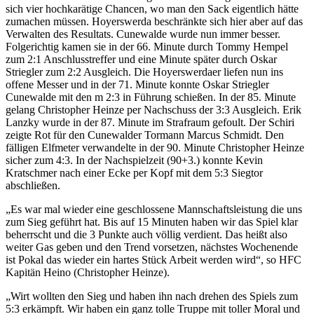
sich vier hochkarätige Chancen, wo man den Sack eigentlich hätte
zumachen müssen. Hoyerswerda beschränkte sich hier aber auf das
Verwalten des Resultats. Cunewalde wurde nun immer besser.
Folgerichtig kamen sie in der 66. Minute durch Tommy Hempel
zum 2:1 Anschlusstreffer und eine Minute später durch Oskar
Striegler zum 2:2 Ausgleich. Die Hoyerswerdaer liefen nun ins
offene Messer und in der 71. Minute konnte Oskar Striegler
Cunewalde mit den m 2:3 in Führung schießen. In der 85. Minute
gelang Christopher Heinze per Nachschuss der 3:3 Ausgleich. Erik
Lanzky wurde in der 87. Minute im Strafraum gefoult. Der Schiri
zeigte Rot für den Cunewalder Tormann Marcus Schmidt. Den
fälligen Elfmeter verwandelte in der 90. Minute Christopher Heinze
sicher zum 4:3. In der Nachspielzeit (90+3.) konnte Kevin
Kratschmer nach einer Ecke per Kopf mit dem 5:3 Siegtor
abschließen.
„Es war mal wieder eine geschlossene Mannschaftsleistung die uns
zum Sieg geführt hat. Bis auf 15 Minuten haben wir das Spiel klar
beherrscht und die 3 Punkte auch völlig verdient. Das heißt also
weiter Gas geben und den Trend vorsetzen, nächstes Wochenende
ist Pokal das wieder ein hartes Stück Arbeit werden wird“, so HFC
Kapitän Heino (Christopher Heinze).
„Wirt wollten den Sieg und haben ihn nach drehen des Spiels zum
5:3 erkämpft. Wir haben ein ganz tolle Truppe mit toller Moral und