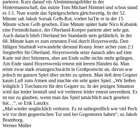
parieren. Kurz darauf ein Abstimmungsfehler in der
Hintermannschaft, das nutzte Tom Michael Himmel und schon stand
es 1:1. Nun wurde das Spielgeschehen gleichwertig. In der 52.
Minute sah Jakub Sorsak Gelb-Rot, vorher haTte er in der 15.
Minute schon Gelb gesehen. Eine Minute später hatte Nico Kubaink
eine Freistoßchance, der Oberland-Keeper parierte aber sehr gut.
Auch danach blieb Oberland bei Standards stets gefährlich. In der
68. Minute kam es zum erneuten Foul durch Hoyerswerda. Den
fälligen Strafstoß verwandelte diesmal Ronny Jener sicher zum 2:1
Siegtreffer für Oberland. Hoyerswerda setze danach alles auf eine
Karte mit drei Stürmern, aber am Ende sollte nichts mehr gelingen.
Am Ende stand Hoyerswerda erneut mit leeren Händen da. Man
reiste zwar stark ersatzgeschwächt in Großpostwitz an, davon war
jedoch im ganzen Spiel über nichts zu spüren. Man ließ dem Gegner
kaum Luft zum Atmen und machte ein sehr gutes Spiel. „Wir ließen
lediglich 3 Torchancen für den Gegner zu. In der jetzigen Situation
wird das leider bestraft und wir verlieren leider erneut unverdient. Es
ist nur zu glauben, wenn man das Spiel tatsächlich auch gesehen
hat…“, so Erik Lanzky.
„Mal wieder unglücklich verloren. Es ist unbegreiflich wie viel Pech
wir vor dem gegnerischen Tor und bei Gegentoren haben“, so Jakob
Bramborg.
Werner Müller