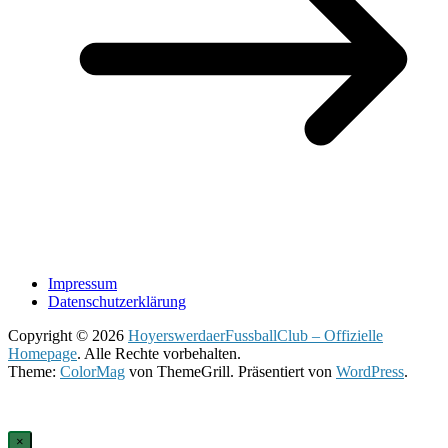
Impressum
Datenschutzerklärung
Copyright © 2026
HoyerswerdaerFussballClub – Offizielle
Homepage
. Alle Rechte vorbehalten.
Theme:
ColorMag
von ThemeGrill. Präsentiert von
WordPress
.
×