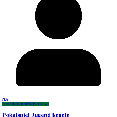
NA
Jugend - kegeln
Kegler
News
Pokalspiel Jugend kegeln