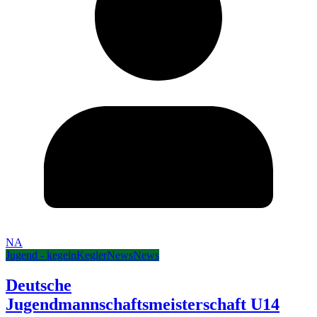
NA
Jugend - kegeln
Kegler
News
News
Deutsche
Jugendmannschaftsmeisterschaft U14