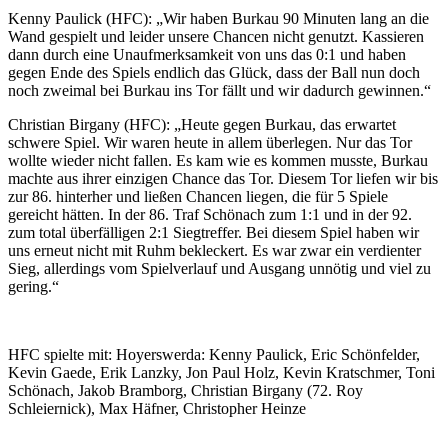
Kenny Paulick (HFC): „Wir haben Burkau 90 Minuten lang an die
Wand gespielt und leider unsere Chancen nicht genutzt. Kassieren
dann durch eine Unaufmerksamkeit von uns das 0:1 und haben
gegen Ende des Spiels endlich das Glück, dass der Ball nun doch
noch zweimal bei Burkau ins Tor fällt und wir dadurch gewinnen.“
Christian Birgany (HFC): „Heute gegen Burkau, das erwartet
schwere Spiel. Wir waren heute in allem überlegen. Nur das Tor
wollte wieder nicht fallen. Es kam wie es kommen musste, Burkau
machte aus ihrer einzigen Chance das Tor. Diesem Tor liefen wir bis
zur 86. hinterher und ließen Chancen liegen, die für 5 Spiele
gereicht hätten. In der 86. Traf Schönach zum 1:1 und in der 92.
zum total überfälligen 2:1 Siegtreffer. Bei diesem Spiel haben wir
uns erneut nicht mit Ruhm bekleckert. Es war zwar ein verdienter
Sieg, allerdings vom Spielverlauf und Ausgang unnötig und viel zu
gering.“
HFC spielte mit: Hoyerswerda: Kenny Paulick, Eric Schönfelder,
Kevin Gaede, Erik Lanzky, Jon Paul Holz, Kevin Kratschmer, Toni
Schönach, Jakob Bramborg, Christian Birgany (72. Roy
Schleiernick), Max Häfner, Christopher Heinze