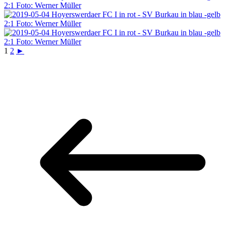
1
2
►