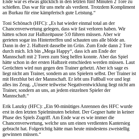
Ende war es etwas glücklich in den letzten fünf Minuten 2 Tore zu
schießen. Das war für uns mehr als verdient. Trotzdem Kompliment
an Burkau für eine kämpferisch gute Leistung.“
Toni Schönach (HFC): „Es hat wieder einmal total an der
Chancenverwertung gelegen, dass wir fast verloren haben. Wir
hätten schon zur Halbzeitpause 5:0 führen müssen. Aber wir
gerieten sogar ins Hintertreffen und schauten uns alle blöde an.
Dann in der 2. Halbzeit dasselbe im Grün. Zum Ende dann 2 Tore
durch mich. Ich bin „Mega Happy“, dass ich am Ende der
Mannschaft mit 2 Toren zum Sieg helfen konnte. Aber das Spiel
hätte schon in der ersten Halbzeit entschieden werden müssen. Laut
Gerüchten wird nun gegen den Trainer gehetzt. Aber ich sage es
liegt nicht am Trainer, sondern an uns Spielern selbst. Der Trainer ist
mit Herzblut bei der Mannschaft. Er lebt uns Fußball vor und legt
alles ins Zeug. „Unsere teilweise Negativentwicklung liegt nicht am
Trainer, sondern an uns, an jedem einzelnen Spieler der
Mannschaft.“
Erik Lanzky (HFC): „Ein 90-minütiges Anrennen des HFC wurde
erst in den letzten Spielminuten belohnt. Der Gegner hatte in keiner
Phase des Spiels Zugriff. Am Ende war es wie immer die
Chancenverwertung, welche uns um einen verdienten Kantersieg
gebracht hat. Folgerichtig hätte man heute mindestens zweistellig
gewinnen müssen.“