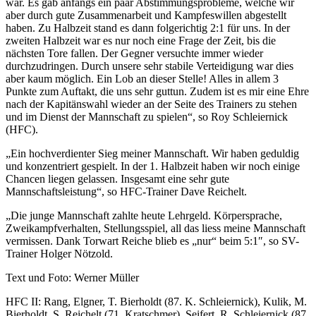
war. Es gab anfangs ein paar Abstimmungsprobleme, welche wir
aber durch gute Zusammenarbeit und Kampfeswillen abgestellt
haben. Zu Halbzeit stand es dann folgerichtig 2:1 für uns. In der
zweiten Halbzeit war es nur noch eine Frage der Zeit, bis die
nächsten Tore fallen. Der Gegner versuchte immer wieder
durchzudringen. Durch unsere sehr stabile Verteidigung war dies
aber kaum möglich. Ein Lob an dieser Stelle! Alles in allem 3
Punkte zum Auftakt, die uns sehr guttun. Zudem ist es mir eine Ehre
nach der Kapitänswahl wieder an der Seite des Trainers zu stehen
und im Dienst der Mannschaft zu spielen“, so Roy Schleiernick
(HFC).
„Ein hochverdienter Sieg meiner Mannschaft. Wir haben geduldig
und konzentriert gespielt. In der 1. Halbzeit haben wir noch einige
Chancen liegen gelassen. Insgesamt eine sehr gute
Mannschaftsleistung“, so HFC-Trainer Dave Reichelt.
„Die junge Mannschaft zahlte heute Lehrgeld. Körpersprache,
Zweikampfverhalten, Stellungsspiel, all das liess meine Mannschaft
vermissen. Dank Torwart Reiche blieb es „nur“ beim 5:1″, so SV-
Trainer Holger Nötzold.
Text und Foto: Werner Müller
HFC II: Rang, Elgner, T. Bierholdt (87. K. Schleiernick), Kulik, M.
Bierholdt, S. Reichelt (71. Kratschmer), Seifert, R. Schleiernick (87.