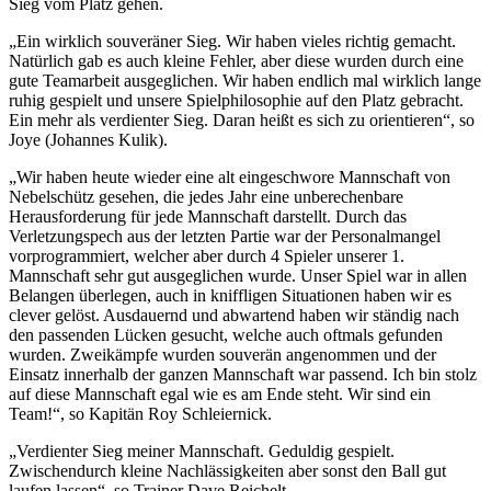
Sieg vom Platz gehen.
„Ein wirklich souveräner Sieg. Wir haben vieles richtig gemacht.
Natürlich gab es auch kleine Fehler, aber diese wurden durch eine
gute Teamarbeit ausgeglichen. Wir haben endlich mal wirklich lange
ruhig gespielt und unsere Spielphilosophie auf den Platz gebracht.
Ein mehr als verdienter Sieg. Daran heißt es sich zu orientieren“, so
Joye (Johannes Kulik).
„Wir haben heute wieder eine alt eingeschwore Mannschaft von
Nebelschütz gesehen, die jedes Jahr eine unberechenbare
Herausforderung für jede Mannschaft darstellt. Durch das
Verletzungspech aus der letzten Partie war der Personalmangel
vorprogrammiert, welcher aber durch 4 Spieler unserer 1.
Mannschaft sehr gut ausgeglichen wurde. Unser Spiel war in allen
Belangen überlegen, auch in kniffligen Situationen haben wir es
clever gelöst. Ausdauernd und abwartend haben wir ständig nach
den passenden Lücken gesucht, welche auch oftmals gefunden
wurden. Zweikämpfe wurden souverän angenommen und der
Einsatz innerhalb der ganzen Mannschaft war passend. Ich bin stolz
auf diese Mannschaft egal wie es am Ende steht. Wir sind ein
Team!“, so Kapitän Roy Schleiernick.
„Verdienter Sieg meiner Mannschaft. Geduldig gespielt.
Zwischendurch kleine Nachlässigkeiten aber sonst den Ball gut
laufen lassen“, so Trainer Dave Reichelt.