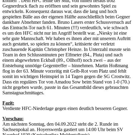
können“. Dem HFC fehlte der Mut, von hinten heraus trotz
Gegnerdruck flach zu eröffnen und sein gewohntes Spiel zu
entwickeln. Konsequenz daraus war, dass die lang und hoch
gespielten Bälle aus der eigenen Hälfte ausschließlich beim Gegner
dankbare Abnehmer fanden. Bruno Lasers erster Schussversuch auf
das Eintracht-Tor nach 61. Minuten (!!!) verdeutlich, wie schwach
es um den HFC nicht nur im Angriff bestellt war. „Niesky ist eine
sehr gute Mannschaft. Wir haben es ihnen aber mit unserem Auftritt
auch gestattet, so spielen zu können“, kritisierte der verletzt
zuschauende Kapitän Christopher Heinze. In Unterzahl musste sein
Team in den Schlussminuten per Elfmeter (84., Pluta) und nach
einem abgewehrten Eckball (89., Ollhoff) noch zwei – aus der
Entstehung unnötige Gegentreffer – hinnehmen. Martin Hoßmang
flog in der 63. Minute vorzeitig mit Gelb-Rot vom Platz und fehlt
somit im wichtigen Heimspiel in 14 Tagen gegen die SG Crostwitz.
Dass ein reguläres Tor von Amadou Sow beim Stand von 1-0 (70.)
nicht gegeben wurde, passte in das Gesamtbild dieses gebrauchten
Samstagnachmittages.
Fazit:
Verdiente HFC-Niederlage gegen einen deutlich besseren Gegner.
Vorschau:
Am nächsten Sonntag, den 04.09.2022 steht die 2. Runde im
Sachsenpokal an. Hoyerswerda gastiert um 14:00 Uhr beim SV
Naunhof 1920 (Kreisoberliga Muldentalkreis).