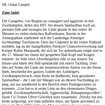
SR: Oskar Lämpel
Zum Spiel:
Die Gastgeber, von Beginn an couragiert und aggressiv in den
Zweikämpfen, liefen den HFC bei dessen Spielaufbau hoch an,
pressten früh und zwangen die Gäste gerade in den ersten 30
Minuten zu vielen einfachen Ballverlusten. Bereits in der
Anfangsphase erarbeitete sich der Landesliga-Absteiger
hochkarätige Torchancen. Dass das Gegentor in der ersten Halbzeit
ausblieb, lag an der mangelhaften Nieskyer Chancenverwertung und
Keeper Robin Marquardt, der sich im Tor aufmerksam zeigte und in
der 27. Minute bei einem tief gespielten Ball Kopf und Kragen
riskierte. Im Stile eines Abwehrspielers eilte er aus seinem Tor
hinaus und klärte den Ball spektakulär mit einem Tackling. Dass
dies auf Seiten der Gäste die nennenswerteste Aktion vor der Pause
blieb, beschreibt den ganzen Auftritt des Aufsteigers.
Zweikampfschwach, ohne Ruhe im Ballbesitz, kein geordneter
Spielaufbau – die Liste der Mängel war an diesem Nachmittag zu
lang, um nur annähernd in den Bereich eines Punktgewinnes zu
kommen. „Uns hat es in erster Linie an den elementaren Dingen
gefehlt. Zweikampfbereitschaft, Aggressivität, Behauptungswillen“,
fasste Co-Trainer Oliver Göschick kurz zusammen. „Niesky hat uns
heute aufgezeigt, wie man auftreten muss, um Spiele gewinnen zu